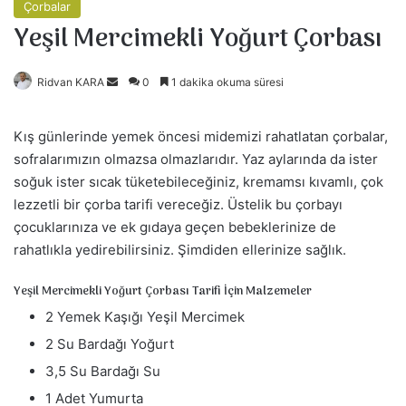
Çorbalar
Yeşil Mercimekli Yoğurt Çorbası
Ridvan KARA
B
0
1 dakika okuma süresi
i
r
Kış günlerinde yemek öncesi midemizi rahatlatan çorbalar,
e
sofralarımızın olmazsa olmazlarıdır. Yaz aylarında da ister
-
soğuk ister sıcak tüketebileceğiniz, kremamsı kıvamlı, çok
p
lezzetli bir çorba tarifi vereceğiz. Üstelik bu çorbayı
o
çocuklarınıza ve ek gıdaya geçen bebeklerinize de
s
rahatlıkla yedirebilirsiniz. Şimdiden ellerinize sağlık.
t
a
Yeşil Mercimekli Yoğurt Çorbası Tarifi İçin Malzemeler
g
2 Yemek Kaşığı Yeşil Mercimek
ö
2 Su Bardağı Yoğurt
n
d
3,5 Su Bardağı Su
e
1 Adet Yumurta