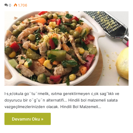
0
1.706
I·s¸e/okula go¨tu¨rmelik, ısıtma gerektirmeyen c¸ok sagˆlıklı ve
doyurucu bir o¨gˆu¨n alternatifi… Hindili bol malzemeli salata
vazgeçilmezlerinizden olacak. Hindili Bol Malzemeli…
Devamını Oku »