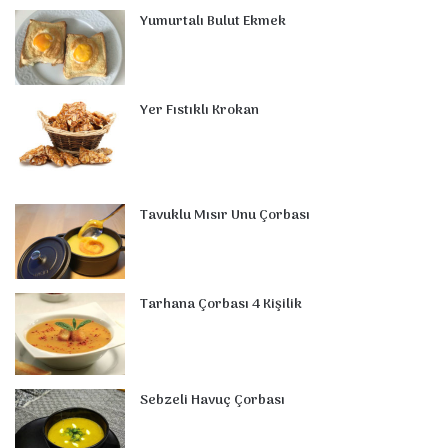
t
m
Yumurtalı Bulut Ekmek
Yer Fıstıklı Krokan
Tavuklu Mısır Unu Çorbası
Tarhana Çorbası 4 Kişilik
Sebzeli Havuç Çorbası