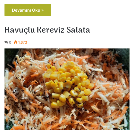
Devamını Oku »
Havuçlu Kereviz Salata
0
1.673