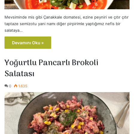
Mevsiminde mis gibi Çanakkale domatesi, ezine peyniri ve çıtır çıtır
taptaze semizotu yani namı diğer pirpirimle yaptığımız nefis bir
salataya…
Devamını Oku »
Yoğurtlu Pancarlı Brokoli
Salatası
0
1.635