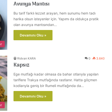
Avunya Mantısı
Bu tarif farklı lezzet arayan, hem sunumu hem tadı
harika olsun isteyenler için. Yapımı da oldukça pratik
olan avunya mantısından…
Devamını Oku »
er
Ridvan KARA
0
3.640
Kapsız
Ege mutfağı kadar olmasa da bahar otlarıyla yapılan
tariflere Trakya mutfağında rastlanır. Hatta göçmen
kodlarıyla geniş bir Rumeli mutfağında da…
Devamını Oku »
er