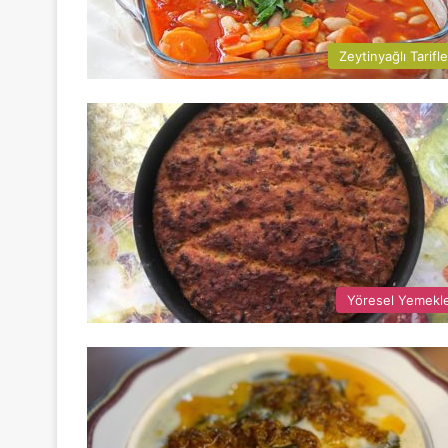
Zeytinyağlı Tarifle
Yöresel Yemekl