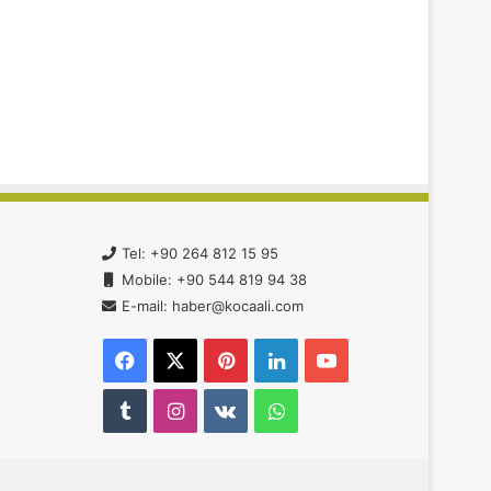
Tel: +90 264 812 15 95
Mobile: +90 544 819 94 38
E-mail: haber@kocaali.com
Facebook
X
Pinterest
LinkedIn
YouTube
Tumblr
Instagram
vk.com
WhatsApp