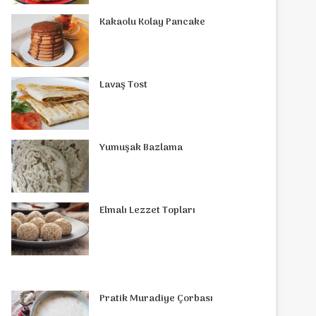
o
r
d
b
r
g
o
s
Kakaolu Kolay Pancake
o
e
I
e
r
m
A
k
s
n
a
p
Lavaş Tost
t
m
p
Yumuşak Bazlama
Elmalı Lezzet Topları
Pratik Muradiye Çorbası