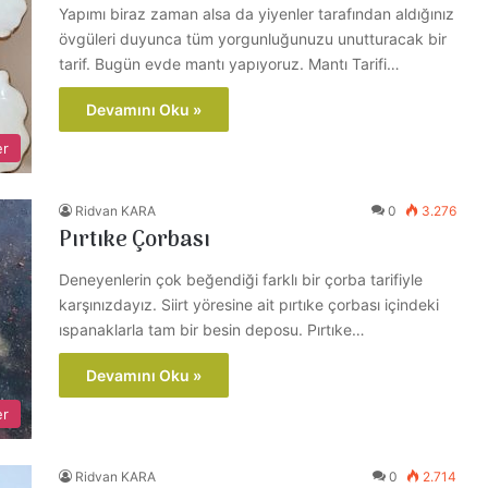
Yapımı biraz zaman alsa da yiyenler tarafından aldığınız
övgüleri duyunca tüm yorgunluğunuzu unutturacak bir
tarif. Bugün evde mantı yapıyoruz. Mantı Tarifi…
Devamını Oku »
er
Ridvan KARA
0
3.276
Pırtıke Çorbası
Deneyenlerin çok beğendiği farklı bir çorba tarifiyle
karşınızdayız. Siirt yöresine ait pırtıke çorbası içindeki
ıspanaklarla tam bir besin deposu. Pırtıke…
Devamını Oku »
er
Ridvan KARA
0
2.714