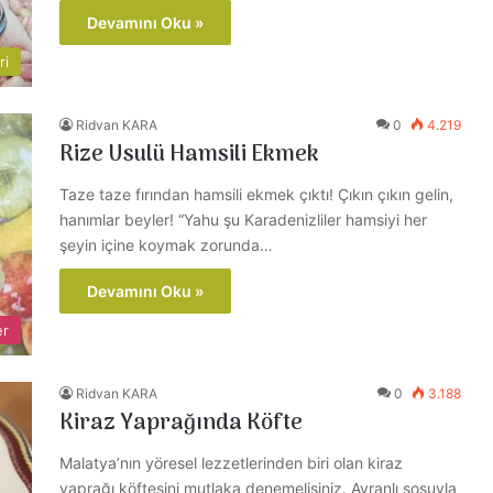
Devamını Oku »
ri
Ridvan KARA
0
4.219
Rize Usulü Hamsili Ekmek
Taze taze fırından hamsili ekmek çıktı! Çıkın çıkın gelin,
hanımlar beyler! “Yahu şu Karadenizliler hamsiyi her
şeyin içine koymak zorunda…
Devamını Oku »
er
Ridvan KARA
0
3.188
Kiraz Yaprağında Köfte
Malatya’nın yöresel lezzetlerinden biri olan kiraz
yaprağı köftesini mutlaka denemelisiniz. Ayranlı sosuyla