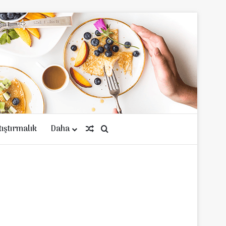
tıştırmalık
Daha
Rastgele Makale
Arama yap ...