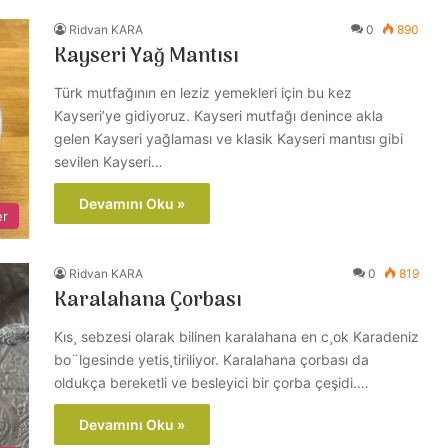
Ridvan KARA
0
890
Kayseri Yağ Mantısı
Türk mutfağının en leziz yemekleri için bu kez
Kayseri’ye gidiyoruz. Kayseri mutfağı denince akla
gelen Kayseri yağlaması ve klasik Kayseri mantısı gibi
sevilen Kayseri…
Devamını Oku »
er
Ridvan KARA
0
819
Karalahana Çorbası
Kıs¸ sebzesi olarak bilinen karalahana en c¸ok Karadeniz
bo¨lgesinde yetis¸tiriliyor. Karalahana çorbası da
oldukça bereketli ve besleyici bir çorba çeşidi.…
Devamını Oku »