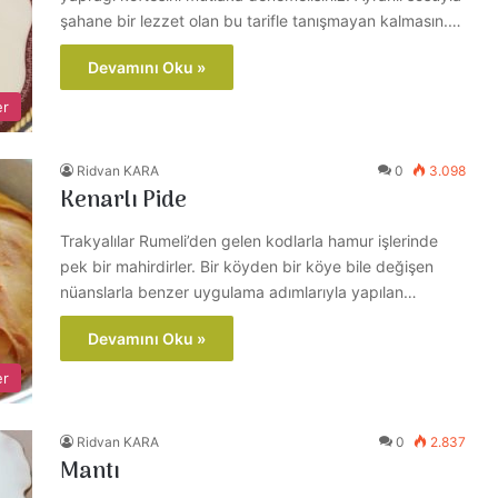
şahane bir lezzet olan bu tarifle tanışmayan kalmasın.…
Devamını Oku »
er
Ridvan KARA
0
3.098
Kenarlı Pide
Trakyalılar Rumeli’den gelen kodlarla hamur işlerinde
pek bir mahirdirler. Bir köyden bir köye bile değişen
nüanslarla benzer uygulama adımlarıyla yapılan…
Devamını Oku »
er
Ridvan KARA
0
2.837
Mantı