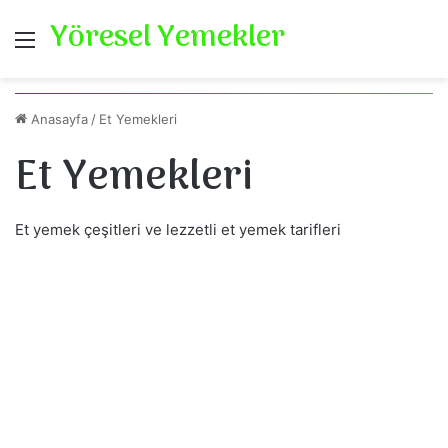
Yöresel Yemekler
Menü
Ayva Kalyesi
Kavurmalı Bulgur Pilavı
Soslu Lokum Pirzola
Kaşarlı Soslu Köfte
Etli İçli Köfte
Anasayfa
/
Et Yemekleri
Et Yemekleri
Et Yemekleri
Et Yemekleri
Et Yemekleri
Et Yemekleri
Et Yemekleri
Et yemek çeşitleri ve lezzetli et yemek tarifleri