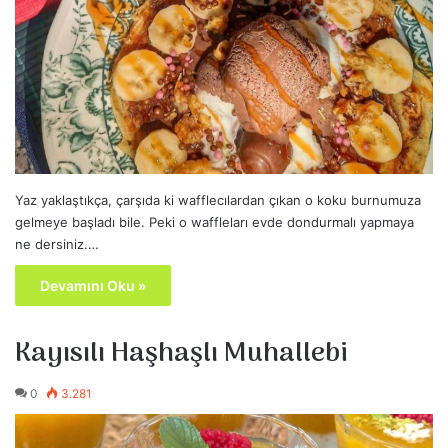
Yaz yaklaştıkça, çarşıda ki wafflecılardan çıkan o koku burnumuza
gelmeye başladı bile. Peki o waffleları evde dondurmalı yapmaya
ne dersiniz.…
Devamını Oku »
Kayısılı Haşhaşlı Muhallebi
0
3.281