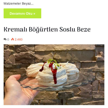
Malzemeler Beyaz…
Devamını Oku »
Kremalı Böğürtlen Soslu Beze
0
2.460