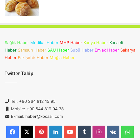
Sağlık Haber
Medikal Haber
MHP Haber
Konya Haber
Kocaeli
Haber
Samsun Haber
SAÜ Haber
Subü Haber
Emlak Haber
Sakarya
Haber
Eskişehir Haber
Muğla Haber
Twitter Takip
Tel: +90 264 812 15 95
Mobile: +90 544 819 94 38
E-mail: haber@kocaali.com
Facebook
X
Pinterest
LinkedIn
YouTube
Tumblr
Instagram
vk.com
Wh