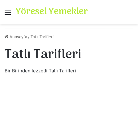
Yöresel Yemekler
Menü
Dondurmalı Waffle
Kayısılı Haşhaşlı Muhallebi
Az Malzemeli Bal Kabağı Tatlısı
Kasede Profiterol
El Açması Soğuk Baklava
Anasayfa
/
Tatlı Tarifleri
Tatlı Tarifleri
Tatlı Tarifleri
Tatlı Tarifleri
Tatlı Tarifleri
Tatlı Tarifleri
Tatlı Tarifleri
Bir Birinden lezzetli Tatlı Tarifleri