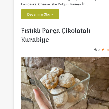
bambaşka. Cheesecake Dolgulu Parmak İzi…
Devamını Oku »
Fıstıklı Parça Çikolatalı
Kurabiye
0
1.