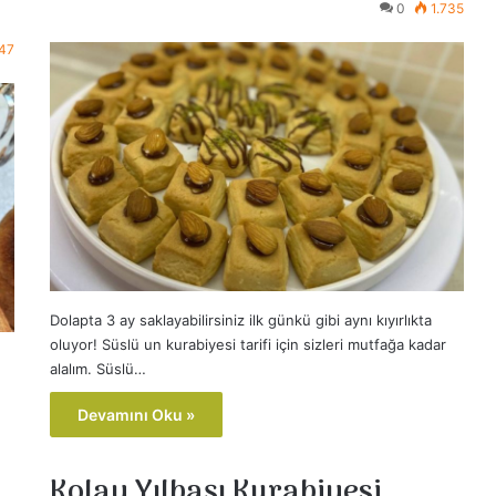
0
1.735
647
Dolapta 3 ay saklayabilirsiniz ilk günkü gibi aynı kıyırlıkta
oluyor! Süslü un kurabiyesi tarifi için sizleri mutfağa kadar
alalım. Süslü…
Devamını Oku »
Kolay Yılbaşı Kurabiyesi