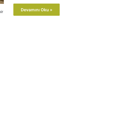
Devamını Oku »
ir