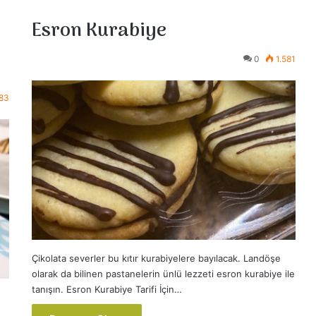
Esron Kurabiye
0
1.581
583
Çikolata severler bu kıtır kurabiyelere bayılacak. Landöşe
olarak da bilinen pastanelerin ünlü lezzeti esron kurabiye ile
tanışın. Esron Kurabiye Tarifi İçin…