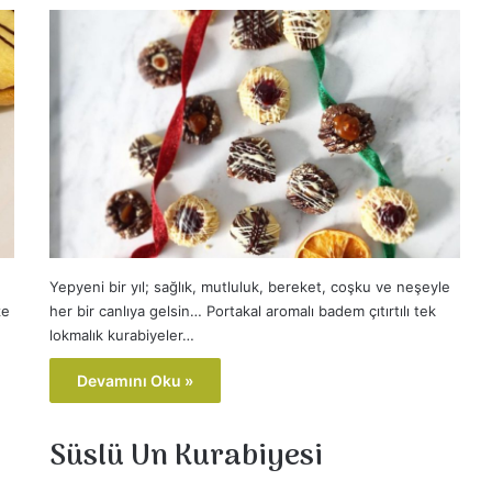
Yepyeni bir yıl; sağlık, mutluluk, bereket, coşku ve neşeyle
ze
her bir canlıya gelsin… Portakal aromalı badem çıtırtılı tek
lokmalık kurabiyeler…
Devamını Oku »
Süslü Un Kurabiyesi