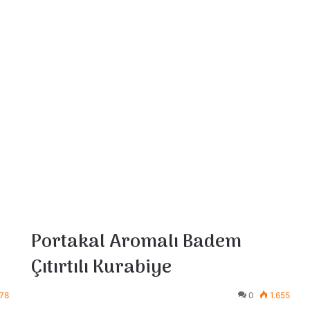
Portakal Aromalı Badem
Çıtırtılı Kurabiye
878
0
1.655