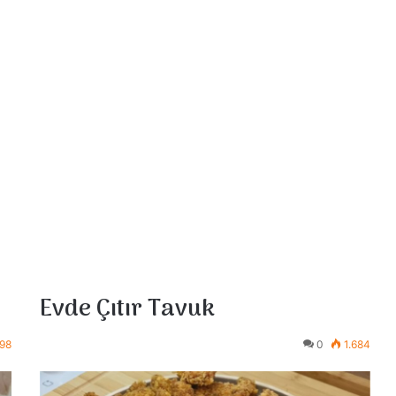
Evde Çıtır Tavuk
698
0
1.684