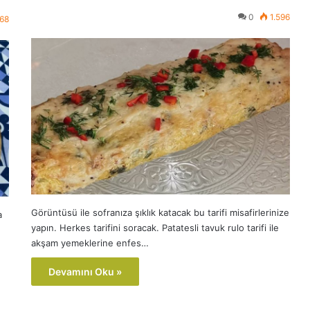
0
1.596
668
Görüntüsü ile sofranıza şıklık katacak bu tarifi misafirlerinize
a
yapın. Herkes tarifini soracak. Patatesli tavuk rulo tarifi ile
akşam yemeklerine enfes…
Devamını Oku »