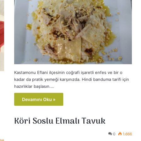
Kastamonu Eflani ilçesinin coğrafi işaretli enfes ve bir o
kadar da pratik yemeği karşınızda. Hindi banduma tarifi için
hazırlıklar başlasın.…
Devamını Oku »
Köri Soslu Elmalı Tavuk
0
1.666
598