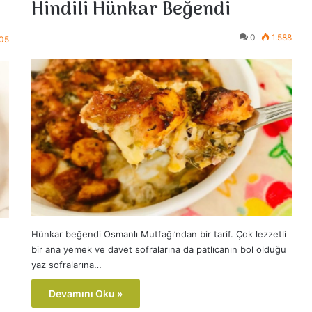
Hindili Hünkar Beğendi
0
1.588
505
Hünkar beğendi Osmanlı Mutfağı’ndan bir tarif. Çok lezzetli
bir ana yemek ve davet sofralarına da patlıcanın bol olduğu
yaz sofralarına…
Devamını Oku »