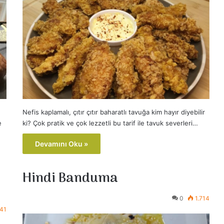
Nefis kaplamalı, çıtır çıtır baharatlı tavuğa kim hayır diyebilir
e
ki? Çok pratik ve çok lezzetli bu tarif ile tavuk severleri…
Devamını Oku »
Hindi Banduma
0
1.714
641