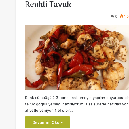
Renkli Tavuk
0
1.
Renk cümbüşü ? 3 temel malzemeyle yapılan doyurucu bir
tavuk göğsü yemeği hazırlıyoruz. Kısa sürede hazırlanıyor,
afiyetle yeniyor. Nefis bir…
Devamını Oku »