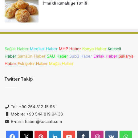
İrmikli Kurabiye Tarifi
Sağlık Haber
Medikal Haber
MHP Haber
Konya Haber
Kocaeli
Haber
Samsun Haber
SAÜ Haber
Subü Haber
Emlak Haber
Sakarya
Haber
Eskişehir Haber
Muğla Haber
Twitter Takip
Tel: +90 264 812 15 95
Mobile: +90 544 819 94 38
E-mail: haber@kocaali.com
Facebook
X
Pinterest
LinkedIn
YouTube
Tumblr
Instagram
vk.com
Wh