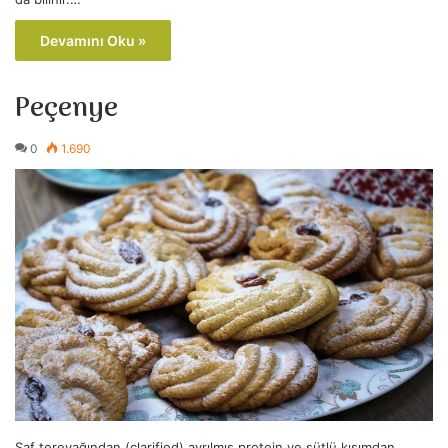
Devamını Oku »
Peçenye
0
1.690
Saf tereyağından (clarified) ayrılmış protein ve sütlü kısımdan