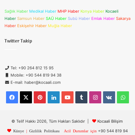
Sağlık Haber
Medikal Haber
MHP Haber
Konya Haber
Kocaeli
Haber
Samsun Haber
SAÜ Haber
Subü Haber
Emlak Haber
Sakarya
Haber
Eskişehir Haber
Muğla Haber
Twitter Takip
Tel: +90 264 812 15 95
Mobile: +90 544 819 94 38
E-mail: haber@kocaali.com
Facebook
X
Pinterest
LinkedIn
YouTube
Tumblr
Instagram
vk.com
Wh
© Telif Hakkı 2026, Tüm Hakları Saklıdır |
Kocaali Bilişim
+90 544 819 94
Künye
|
Gizlilik Politikası
Acil Durumlar için