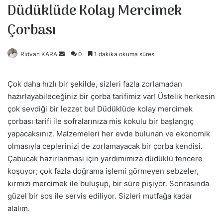
Düdüklüde Kolay Mercimek
Çorbası
Ridvan KARA
B
0
1 dakika okuma süresi
i
r
Çok daha hızlı bir şekilde, sizleri fazla zorlamadan
e
hazırlayabileceğiniz bir çorba tarifimiz var! Üstelik herkesin
-
çok sevdiği bir lezzet bu! Düdüklüde kolay mercimek
p
çorbası tarifi ile sofralarınıza mis kokulu bir başlangıç
o
yapacaksınız. Malzemeleri her evde bulunan ve ekonomik
s
olmasıyla ceplerinizi de zorlamayacak bir çorba kendisi.
t
Çabucak hazırlanması için yardımımıza düdüklü tencere
a
koşuyor; çok fazla doğrama işlemi görmeyen sebzeler,
g
kırmızı mercimek ile buluşup, bir süre pişiyor. Sonrasında
ö
güzel bir sos ile servis ediliyor. Sizleri mutfağa kadar
n
alalım.
d
e