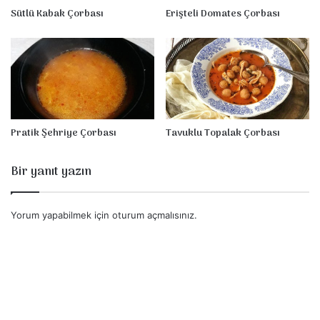
b
Sütlü Kabak Çorbası
Erişteli Domates Çorbası
a
h
a
r
Ç
o
r
b
Pratik Şehriye Çorbası
Tavuklu Topalak Çorbası
a
s
Bir yanıt yazın
ı
Yorum yapabilmek için
oturum açmalısınız
.