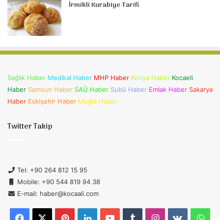
İrmikli Kurabiye Tarifi
Sağlık Haber
Medikal Haber
MHP Haber
Konya Haber
Kocaeli
Haber
Samsun Haber
SAÜ Haber
Subü Haber
Emlak Haber
Sakarya
Haber
Eskişehir Haber
Muğla Haber
Twitter Takip
Tel: +90 264 812 15 95
Mobile: +90 544 819 94 38
E-mail: haber@kocaali.com
Facebook
X
Pinterest
LinkedIn
YouTube
Tumblr
Instagram
vk.com
Wh