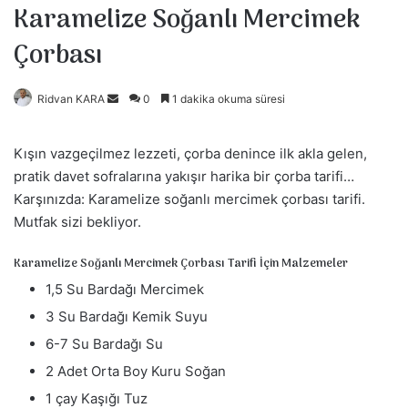
Karamelize Soğanlı Mercimek
Çorbası
Ridvan KARA
B
0
1 dakika okuma süresi
i
r
Kışın vazgeçilmez lezzeti, çorba denince ilk akla gelen,
e
pratik davet sofralarına yakışır harika bir çorba tarifi…
-
Karşınızda: Karamelize soğanlı mercimek çorbası tarifi.
p
Mutfak sizi bekliyor.
o
s
Karamelize Soğanlı Mercimek Çorbası Tarifi İçin Malzemeler
t
1,5 Su Bardağı Mercimek
a
3 Su Bardağı Kemik Suyu
g
ö
6-7 Su Bardağı Su
n
2 Adet Orta Boy Kuru Soğan
d
1 çay Kaşığı Tuz
e