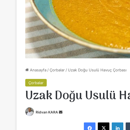
Anasayfa
/
Çorbalar
/
Uzak Doğu Usulü Havuç Çorbası
Çorbalar
Uzak Doğu Usulü H
Ridvan KARA
B
i
Facebook
X
LinkedIn
r