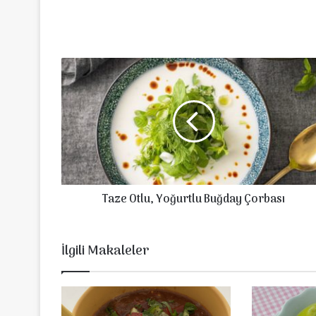
T
a
z
e
O
t
l
u
,
Taze Otlu, Yoğurtlu Buğday Çorbası
Y
o
ğ
u
İlgili Makaleler
r
t
l
u