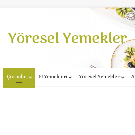
Yöresel Yemekler
Çorbalar
Et Yemekleri
Yöresel Yemekler
A