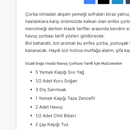
e
-
Çorba olmadan akşam yemeği sofraları biraz yalnız,
p
hastalıklara karşı önümüzde kalkan olan enfes çorb
o
mercimeği derken klasik tarifler arasında kendini 
s
havuç çorbası tarifi yüzleri güldürecek.
t
Bol baharatlı, bol aromalı bu enfes çorba, yumuşak
a
kazanacak. Haydi sizi hızlıca mutfağa alalım, şifa k
g
ö
Uzak Doğu Usulü Havuç Çorbası Tarifi İçin Malzemeler
n
5 Yemek Kaşığı Sıvı Yağ
d
e
1/2 Adet Kuru Soğan
r
3 Diş Sarımsak
m
1 Yemek Kaşığı Taze Zencefil
e
2 Adet Havuç
k
1/2 Adet Chili Biberi
2 çay Kaşığı Tuz