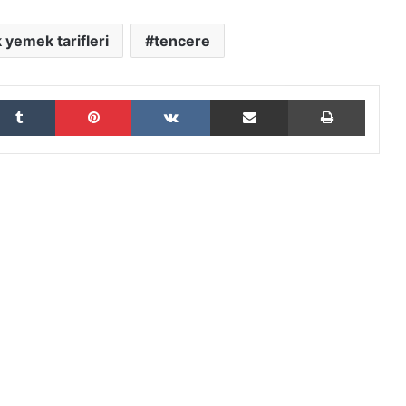
k yemek tarifleri
tencere
Tumblr
Pinterest
VKontakte
E-Posta ile paylaş
Yazdır