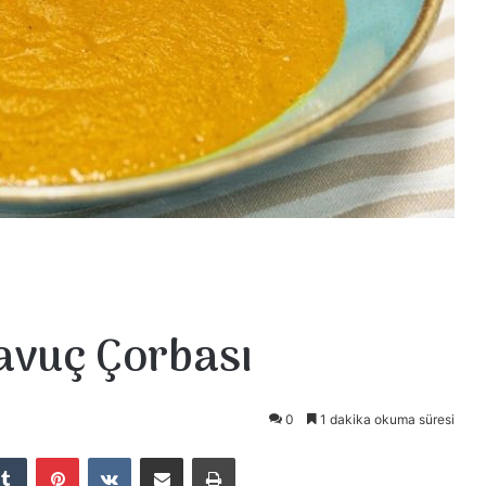
avuç Çorbası
0
1 dakika okuma süresi
Tumblr
Pinterest
VKontakte
E-Posta ile paylaş
Yazdır