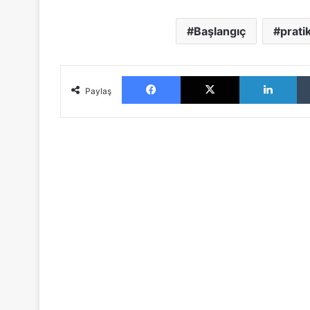
Başlangıç
prati
Facebook
X
LinkedIn
Paylaş