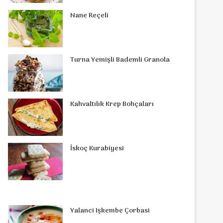
o
r
d
b
r
g
o
s
Nane Reçeli
o
e
I
e
r
m
A
k
s
n
a
p
Turna Yemişli Bademli Granola
t
m
p
Kahvaltılık Krep Bohçaları
İskoç Kurabiyesi
Yalanci Işkembe Çorbasi