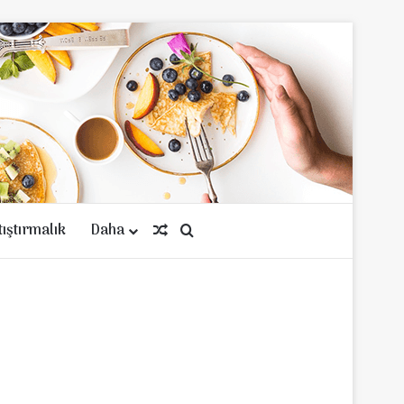
tıştırmalık
Daha
Rastgele Makale
Arama yap ...