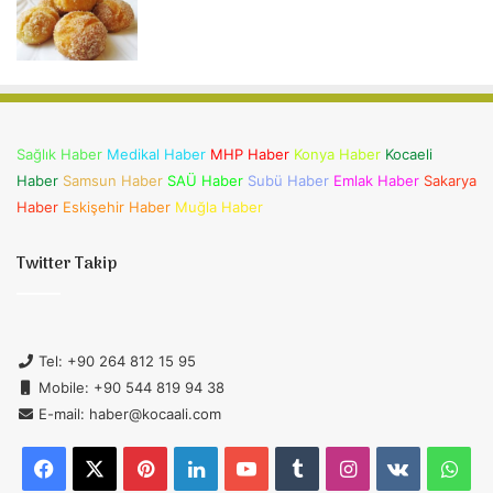
Sağlık Haber
Medikal Haber
MHP Haber
Konya Haber
Kocaeli
Haber
Samsun Haber
SAÜ Haber
Subü Haber
Emlak Haber
Sakarya
Haber
Eskişehir Haber
Muğla Haber
Twitter Takip
Tel: +90 264 812 15 95
Mobile: +90 544 819 94 38
E-mail: haber@kocaali.com
Facebook
X
Pinterest
LinkedIn
YouTube
Tumblr
Instagram
vk.com
Wh