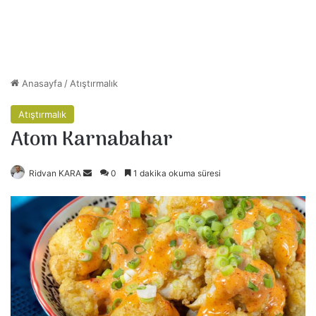
Anasayfa
/
Atıştırmalık
Atıştırmalık
Atom Karnabahar
Ridvan KARA
B
0
1 dakika okuma süresi
i
r
e
-
p
o
s
t