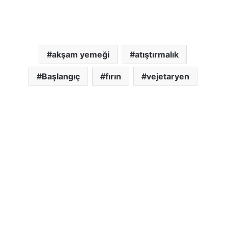
akşam yemeği
atıştırmalık
Başlangıç
fırın
vejetaryen