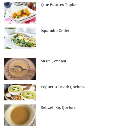
t
m
Çıtır Patates Topları
Ispanaklı Omlet
Mısır Çorbası
Yoğurtlu Tavuk Çorbası
Sebzeli Kış Çorbası