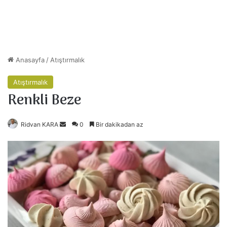
Anasayfa
/
Atıştırmalık
Atıştırmalık
Renkli Beze
Ridvan KARA
B
0
Bir dakikadan az
i
r
e
-
p
o
s
t