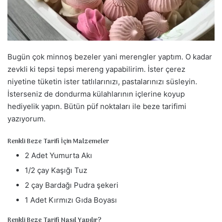
a
g
ö
n
d
Bugün çok minnoş bezeler yani merengler yaptım. O kadar
e
zevkli ki tepsi tepsi mereng yapabilirim. İster çerez
r
niyetine tüketin ister tatlılarınızı, pastalarınızı süsleyin.
m
İsterseniz de dondurma külahlarının içlerine koyup
e
hediyelik yapın. Bütün püf noktaları ile beze tarifimi
k
yazıyorum.
Renkli Beze Tarifi İçin Malzemeler
2 Adet Yumurta Akı
1/2 çay Kaşığı Tuz
2 çay Bardağı Pudra şekeri
1 Adet Kırmızı Gıda Boyası
Renkli Beze Tarifi Nasıl Yapılır?