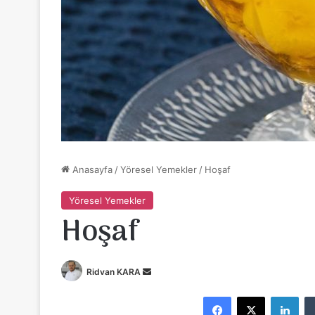
Anasayfa
/
Yöresel Yemekler
/
Hoşaf
Yöresel Yemekler
Hoşaf
Ridvan KARA
B
i
Facebook
X
LinkedIn
r