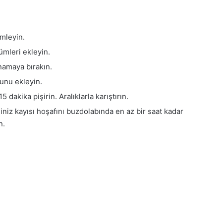
imleyin.
ümleri ekleyin.
ynamaya bırakın.
unu ekleyin.
dakika pişirin. Aralıklarla karıştırın.
ğiniz kayısı hoşafını buzdolabında en az bir saat kadar
n.