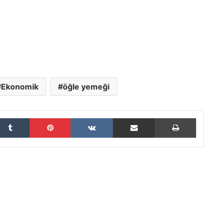
Ekonomik
öğle yemeği
Tumblr
Pinterest
VKontakte
E-Posta ile paylaş
Yazdır