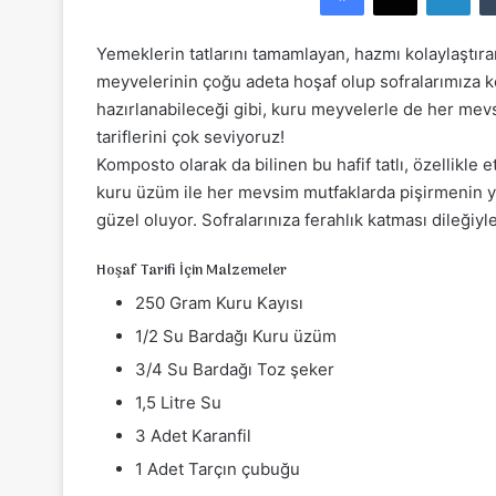
e
-
Yemeklerin tatlarını tamamlayan, hazmı kolaylaştıran
p
meyvelerinin çoğu adeta hoşaf olup sofralarımıza 
o
hazırlanabileceği gibi, kuru meyvelerle de her mevs
s
tariflerini çok seviyoruz!
t
Komposto olarak da bilinen bu hafif tatlı, özellikle
a
kuru üzüm ile her mevsim mutfaklarda pişirmenin yan
g
güzel oluyor. Sofralarınıza ferahlık katması dileğiyle
ö
n
Hoşaf Tarifi İçin Malzemeler
d
250 Gram Kuru Kayısı
e
r
1/2 Su Bardağı Kuru üzüm
m
3/4 Su Bardağı Toz şeker
e
1,5 Litre Su
k
3 Adet Karanfil
1 Adet Tarçın çubuğu