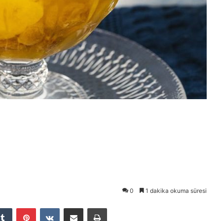
0
1 dakika okuma süresi
Tumblr
Pinterest
VKontakte
E-Posta ile paylaş
Yazdır