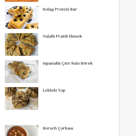
o
r
d
b
r
g
o
s
Kolay Protein Bar
o
e
I
e
r
m
A
k
s
n
a
p
Yulaflı Pratik Ekmek
t
m
p
Ispanaklı Çıtır Rulo Börek
Leblebi Top
Borsch Çorbası