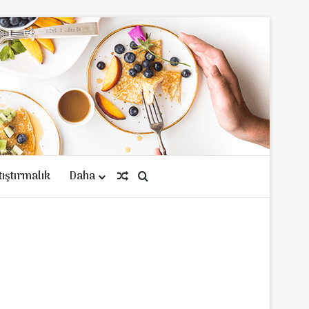
tıştırmalık
Daha
Rastgele Makale
Arama yap ...