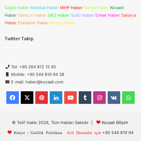
Sağlık Haber
Medikal Haber
MHP Haber
Konya Haber
Kocaeli
Haber
Samsun Haber
SAÜ Haber
Subü Haber
Emlak Haber
Sakarya
Haber
Eskişehir Haber
Muğla Haber
Twitter Takip
Tel: +90 264 812 15 95
Mobile: +90 544 819 94 38
E-mail: haber@kocaali.com
Facebook
X
Pinterest
LinkedIn
YouTube
Tumblr
Instagram
vk.com
Wh
© Telif Hakkı 2026, Tüm Hakları Saklıdır |
Kocaali Bilişim
+90 544 819 94
Künye
|
Gizlilik Politikası
Acil Durumlar için