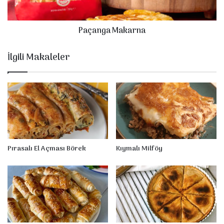
M
a
Paçanga Makarna
k
a
r
İlgili Makaleler
n
a
Pırasalı El Açması Börek
Kıymalı Milföy