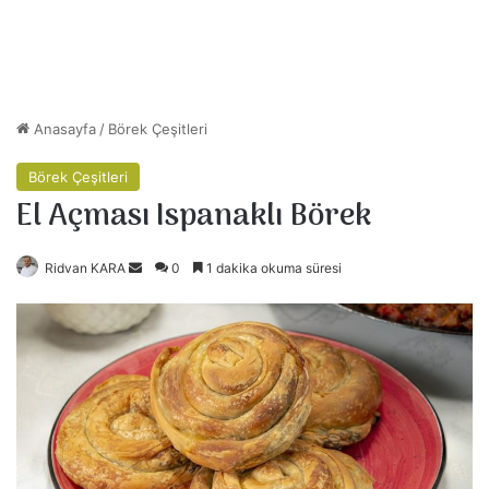
Anasayfa
/
Börek Çeşitleri
Börek Çeşitleri
El Açması Ispanaklı Börek
Ridvan KARA
B
0
1 dakika okuma süresi
i
r
e
-
p
o
s
t