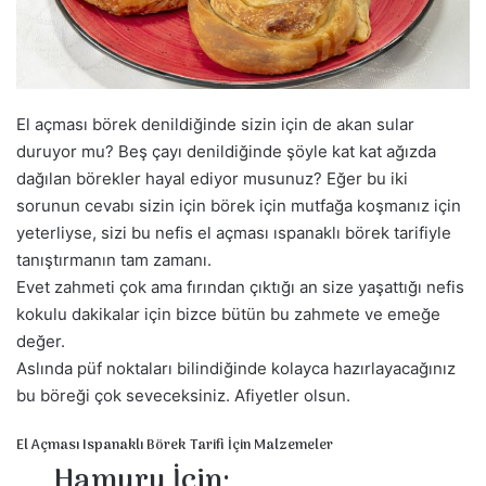
a
g
ö
n
d
El açması börek denildiğinde sizin için de akan sular
e
duruyor mu? Beş çayı denildiğinde şöyle kat kat ağızda
r
dağılan börekler hayal ediyor musunuz? Eğer bu iki
m
sorunun cevabı sizin için börek için mutfağa koşmanız için
e
yeterliyse, sizi bu nefis el açması ıspanaklı börek tarifiyle
k
tanıştırmanın tam zamanı.
Evet zahmeti çok ama fırından çıktığı an size yaşattığı nefis
kokulu dakikalar için bizce bütün bu zahmete ve emeğe
değer.
Aslında püf noktaları bilindiğinde kolayca hazırlayacağınız
bu böreği çok seveceksiniz. Afiyetler olsun.
El Açması Ispanaklı Börek Tarifi İçin Malzemeler
Hamuru İçin: