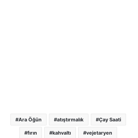
Ara Öğün
atıştırmalık
Çay Saati
fırın
kahvaltı
vejetaryen