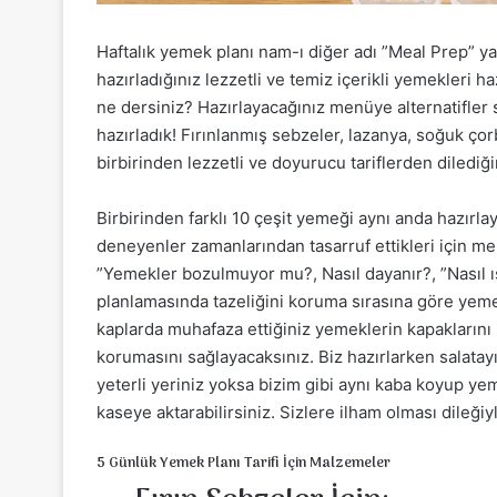
Haftalık yemek planı nam-ı diğer adı ”Meal Prep” ya
hazırladığınız lezzetli ve temiz içerikli yemekler
ne dersiniz? Hazırlayacağınız menüye alternatifler s
hazırladık! Fırınlanmış sebzeler, lazanya, soğuk ço
birbirinden lezzetli ve doyurucu tariflerden dilediğ
Birbirinden farklı 10 çeşit yemeği aynı anda hazırl
deneyenler zamanlarından tasarruf ettikleri için me
”Yemekler bozulmuyor mu?, Nasıl dayanır?, ”Nasıl ı
planlamasında tazeliğini koruma sırasına göre yeme
kaplarda muhafaza ettiğiniz yemeklerin kapaklarını 
korumasını sağlayacaksınız. Biz hazırlarken salat
yeterli yeriniz yoksa bizim gibi aynı kaba koyup ye
kaseye aktarabilirsiniz. Sizlere ilham olması dileğiy
5 Günlük Yemek Planı Tarifi İçin Malzemeler