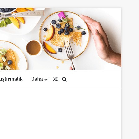
tıştırmalık
Daha
Rastgele Makale
Arama yap ...