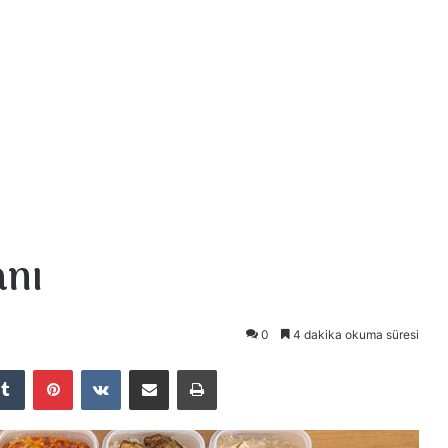
anı
0
4 dakika okuma süresi
Tumblr
Pinterest
VKontakte
E-Posta ile paylaş
Yazdır