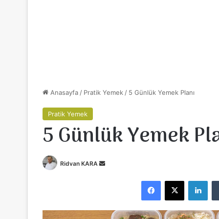
Anasayfa
/
Pratik Yemek
/
5 Günlük Yemek Planı
Pratik Yemek
5 Günlük Yemek Pl
Ridvan KARA
B
i
Facebook
X
LinkedIn
r
e
-