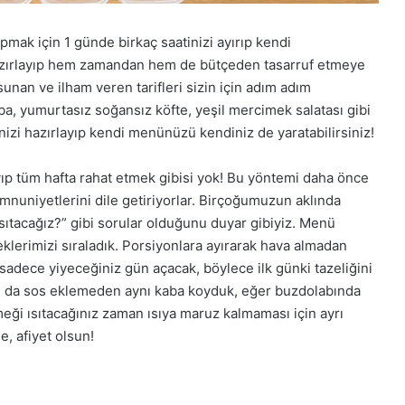
pmak için 1 günde birkaç saatinizi ayırıp kendi
i hazırlayıp hem zamandan hem de bütçeden tasarruf etmeye
unan ve ilham veren tarifleri sizin için adım adım
rba, yumurtasız soğansız köfte, yeşil mercimek salatası gibi
inizi hazırlayıp kendi menünüzü kendiniz de yaratabilirsiniz!
ayıp tüm hafta rahat etmek gibisi yok! Bu yöntemi daha önce
mnuniyetlerini dile getiriyorlar. Birçoğumuzun aklında
sıtacağız?” gibi sorular olduğunu duyar gibiyiz. Menü
klerimizi sıraladık. Porsiyonlara ayırarak hava almadan
sadece yiyeceğiniz gün açacak, böylece ilk günki tazeliğini
ayı da sos eklemeden aynı kaba koyduk, eğer buzdolabında
meği ısıtacağınız zaman ısıya maruz kalmaması için ayrı
le, afiyet olsun!