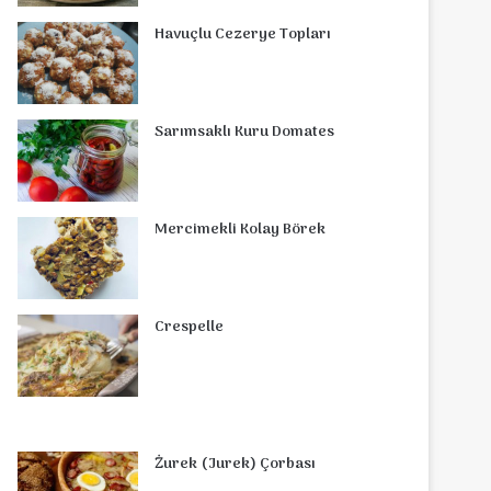
o
r
d
b
r
g
o
s
Havuçlu Cezerye Topları
o
e
I
e
r
m
A
k
s
n
a
p
Sarımsaklı Kuru Domates
t
m
p
Mercimekli Kolay Börek
Crespelle
Żurek (Jurek) Çorbası