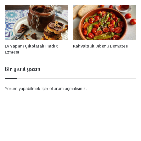
i
r
l
i
E
z
m
Ev Yapımı Çikolatalı Fındık
Kahvaltılık Biberli Domates
Ezmesi
e
Bir yanıt yazın
Yorum yapabilmek için
oturum açmalısınız
.