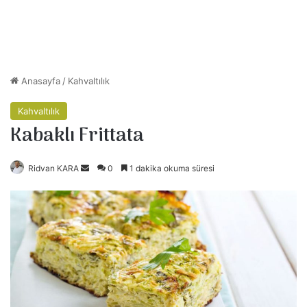
Anasayfa
/
Kahvaltılık
Kahvaltılık
Kabaklı Frittata
Ridvan KARA
B
0
1 dakika okuma süresi
i
r
e
-
p
o
s
t