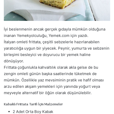
a
g
ö
n
d
İyi beslenmenin ancak gerçek gıdayla mümkün olduğuna
e
inanan Yemekyolculuğu, Yemek.com için yazdı.
r
İtalyan omleti frittata, çeşitli sebzelerle hazırlanabilen
m
yaratıcılığa uygun bir yiyecek. Peynir, yumurta ve sebzenin
e
birleşimi besleyici ve doyurucu bir yemek haline
k
dönüşüyor.
Frittata çoğunlukla kahvaltılık olarak akla gelse de bu
zengin omleti günün başka saatlerinde tüketmek de
mümkün. Özellikle yaz mevsiminin pratik ve hafif olması
arzu edilen akşam yemekleri için yanında yoğurt veya
meyveyle alternatif bir öğün olarak düşünülebilir.
Kabaklı Frittata Tarifi İçin Malzemeler
2 Adet Orta Boy Kabak