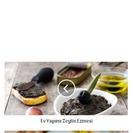
E
v
Y
a
p
ı
m
ı
Z
Ev Yapımı Zeytin Ezmesi
e
y