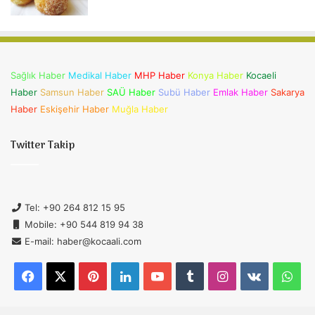
Sağlık Haber
Medikal Haber
MHP Haber
Konya Haber
Kocaeli
Haber
Samsun Haber
SAÜ Haber
Subü Haber
Emlak Haber
Sakarya
Haber
Eskişehir Haber
Muğla Haber
Twitter Takip
Tel: +90 264 812 15 95
Mobile: +90 544 819 94 38
E-mail: haber@kocaali.com
Facebook
X
Pinterest
LinkedIn
YouTube
Tumblr
Instagram
vk.com
Wh