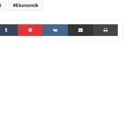
i
Ekonomik
Tumblr
Pinterest
VKontakte
E-Posta ile paylaş
Yazdır