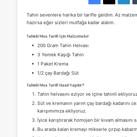
e
-
Tahin sevenlere harika bir tarifle geldim. Az malze
p
hazırsa eğer sizleri mutfağa kadar alalım.
o
s
Tahinli Mus Tarifi İçin Malzemeler
t
200 Gram Tahin Helvası
a
3 Yemek Kaşığı Tahin
g
ö
1 Paket Krema
n
1/2 çay Bardağı Süt
d
e
Tahinli Mus Tarifi Nasıl Yapılır?
r
Tahin helvasını eziyor ve içine tahinli ekliyoru
m
Süt ve kremanın yarım çay bardağı kadarını cez
e
karışımımıza ekliyoruz.
k
İyice karıştırarak homojen bir kıvam almasını s
Bu arada kalan kremayı mikserle çırpıp kabarm