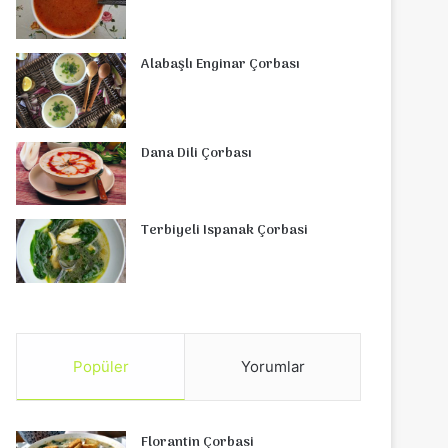
Alabaşlı Enginar Çorbası
Dana Dili Çorbası
Terbiyeli Ispanak Çorbasi
Popüler
Yorumlar
Florantin Çorbasi