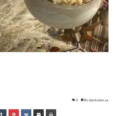
0
Bir dakikadan az
Tumblr
Pinterest
VKontakte
E-Posta ile paylaş
Yazdır