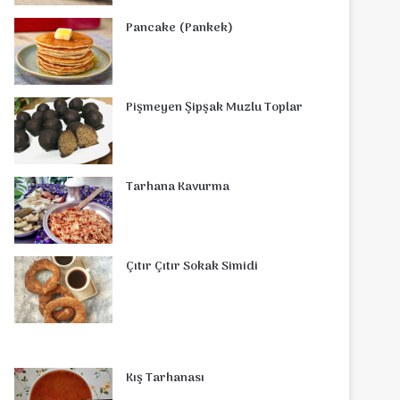
o
r
d
b
r
g
o
s
Pancake (Pankek)
o
e
I
e
r
m
A
k
s
n
a
p
Pişmeyen Şipşak Muzlu Toplar
t
m
p
Tarhana Kavurma
Çıtır Çıtır Sokak Simidi
Kış Tarhanası