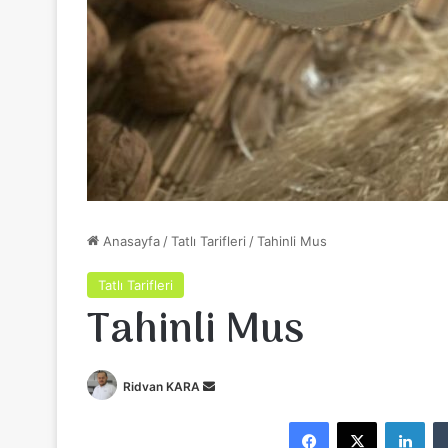
Anasayfa
/
Tatlı Tarifleri
/
Tahinli Mus
Tatlı Tarifleri
Tahinli Mus
Ridvan KARA
B
i
Facebook
X
LinkedIn
r