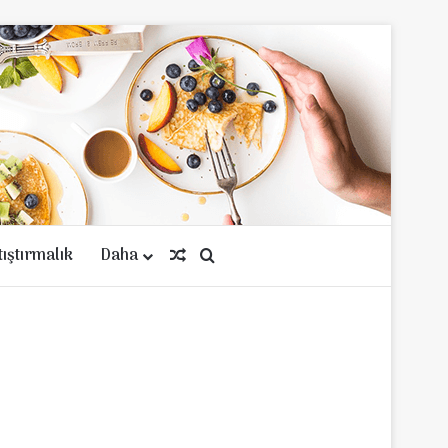
tıştırmalık
Daha
Rastgele Makale
Arama yap ...