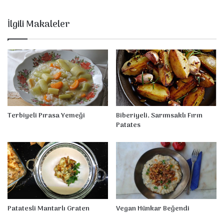
e
s
İlgili Makaleler
Terbiyeli Pırasa Yemeği
Biberiyeli, Sarımsaklı Fırın
Patates
Patatesli Mantarlı Graten
Vegan Hünkar Beğendi