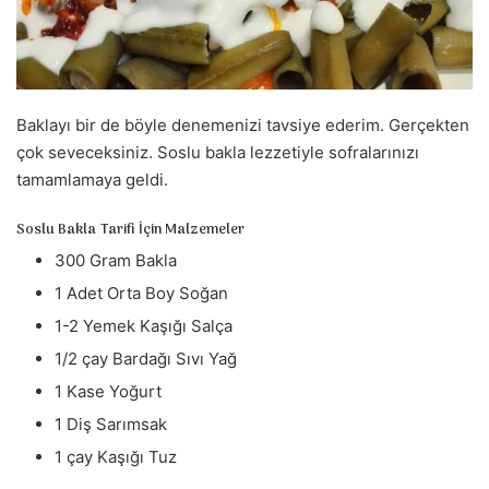
a
g
ö
n
d
Baklayı bir de böyle denemenizi tavsiye ederim. Gerçekten
e
çok seveceksiniz. Soslu bakla lezzetiyle sofralarınızı
r
tamamlamaya geldi.
m
e
Soslu Bakla Tarifi İçin Malzemeler
k
300 Gram Bakla
1 Adet Orta Boy Soğan
1-2 Yemek Kaşığı Salça
1/2 çay Bardağı Sıvı Yağ
1 Kase Yoğurt
1 Diş Sarımsak
1 çay Kaşığı Tuz