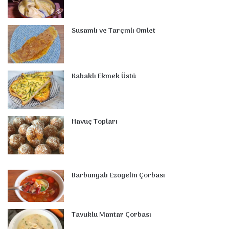
o
r
d
b
r
g
m
A
o
e
I
e
r
p
Susamlı ve Tarçınlı Omlet
k
s
n
a
p
t
m
Kabaklı Ekmek Üstü
Havuç Topları
Barbunyalı Ezogelin Çorbası
Tavuklu Mantar Çorbası