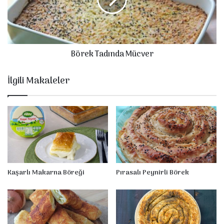
k
T
a
d
ı
Börek Tadında Mücver
n
d
a
İlgili Makaleler
M
ü
c
v
e
r
Kaşarlı Makarna Böreği
Pırasalı Peynirli Börek