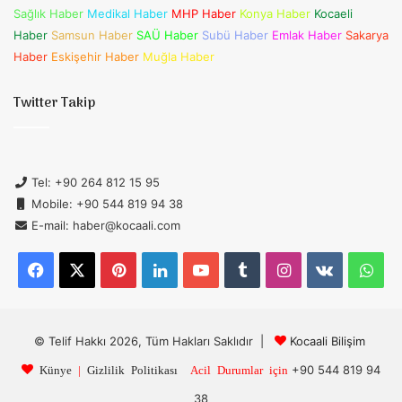
Sağlık Haber
Medikal Haber
MHP Haber
Konya Haber
Kocaeli
Haber
Samsun Haber
SAÜ Haber
Subü Haber
Emlak Haber
Sakarya
Haber
Eskişehir Haber
Muğla Haber
Twitter Takip
Tel: +90 264 812 15 95
Mobile: +90 544 819 94 38
E-mail: haber@kocaali.com
Facebook
X
Pinterest
LinkedIn
YouTube
Tumblr
Instagram
vk.com
Wh
© Telif Hakkı 2026, Tüm Hakları Saklıdır |
Kocaali Bilişim
+90 544 819 94
Künye
|
Gizlilik Politikası
Acil Durumlar için
38