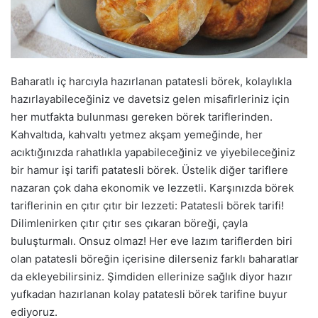
a
g
ö
n
d
Baharatlı iç harcıyla hazırlanan patatesli börek, kolaylıkla
e
hazırlayabileceğiniz ve davetsiz gelen misafirleriniz için
r
her mutfakta bulunması gereken börek tariflerinden.
m
Kahvaltıda, kahvaltı yetmez akşam yemeğinde, her
e
acıktığınızda rahatlıkla yapabileceğiniz ve yiyebileceğiniz
k
bir hamur işi tarifi patatesli börek. Üstelik diğer tariflere
nazaran çok daha ekonomik ve lezzetli. Karşınızda börek
tariflerinin en çıtır çıtır bir lezzeti: Patatesli börek tarifi!
Dilimlenirken çıtır çıtır ses çıkaran böreği, çayla
buluşturmalı. Onsuz olmaz! Her eve lazım tariflerden biri
olan patatesli böreğin içerisine dilerseniz farklı baharatlar
da ekleyebilirsiniz. Şimdiden ellerinize sağlık diyor hazır
yufkadan hazırlanan kolay patatesli börek tarifine buyur
ediyoruz.