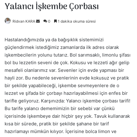
Yalancı İşkembe Çorbası
Ridvan KARA
B
0
1 dakika okuma süresi
i
r
Hastalandığımızda ya da bağışıklık sistemimizi
e
güçlendirmek istediğimiz zamanlarda ilk adres olarak
-
işkembecilerin yolunu tutarız. Bol sarımsaklı, limonlu şifası
p
bol bu lezzetin seveni de çok. Kokusu ve lezzeti ağır gelip
o
mesafeli olanlarımız var. Sevenler için evde yapması bir
s
hayli zor. Bu nedenle sevenlerinin evde kokusuz ve pratik
t
bir şekilde yapabileceği, işkembe sevmeyenlere de o
a
lezzet ve şifada bir çorbayı hazırlayabilmesi için enfes bir
g
tarifle geliyoruz. Karşınızda: Yalancı işkembe çorbası tarifi!
ö
Bu tarife yalancı dememimizin bir sebebi var çünkü
n
içerisinde işkembeye dair hiçbir şey yok. Tavuk kullanarak
d
kısa bir sürede, pratik bir şekilde şahane bir tarif
e
hazırlamayı mümkün kılıyor. İçerisine bolca limon ve
r