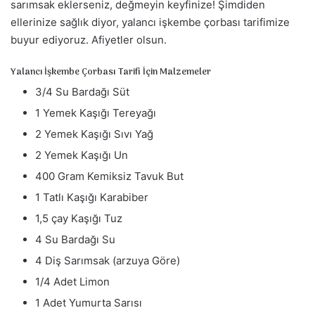
sarımsak eklerseniz, değmeyin keyfinize! Şimdiden
m
ellerinize sağlık diyor, yalancı işkembe çorbası tarifimize
e
k
buyur ediyoruz. Afiyetler olsun.
Yalancı İşkembe Çorbası Tarifi İçin Malzemeler
3/4 Su Bardağı Süt
1 Yemek Kaşığı Tereyağı
2 Yemek Kaşığı Sıvı Yağ
2 Yemek Kaşığı Un
400 Gram Kemiksiz Tavuk But
1 Tatlı Kaşığı Karabiber
1,5 çay Kaşığı Tuz
4 Su Bardağı Su
4 Diş Sarımsak (arzuya Göre)
1/4 Adet Limon
1 Adet Yumurta Sarısı