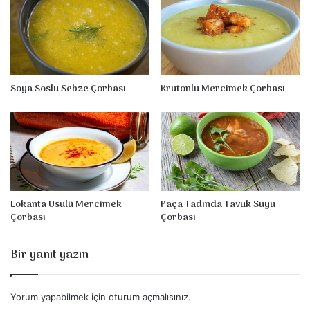
k
S
u
y
u
Ç
Soya Soslu Sebze Çorbası
Krutonlu Mercimek Çorbası
o
r
b
a
s
ı
Lokanta Usulü Mercimek
Paça Tadında Tavuk Suyu
Çorbası
Çorbası
Bir yanıt yazın
Yorum yapabilmek için
oturum açmalısınız
.