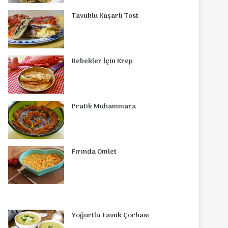
o
r
d
b
r
g
o
s
Tavuklu Kaşarlı Tost
o
e
I
e
r
m
A
k
s
n
a
p
Bebekler İçin Krep
t
m
p
Pratik Muhammara
Fırında Omlet
Yoğurtlu Tavuk Çorbası