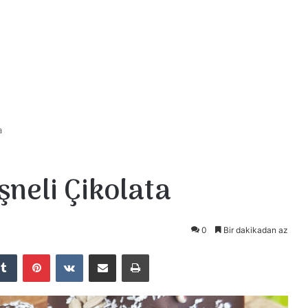
a
şneli Çikolata
0
Bir dakikadan az
Tumblr
Pinterest
VKontakte
E-Posta ile paylaş
Yazdır