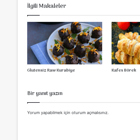
l
İlgili Makaleler
a
f
e
l
Glutensiz Raw Kurabiye
Kafes Börek
Bir yanıt yazın
Yorum yapabilmek için
oturum açmalısınız
.