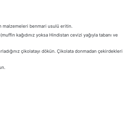
an malzemeleri benmari usulü eritin.
n (muffin kağıdınız yoksa Hindistan cevizi yağıyla tabanı ve
ırladığınız çikolatayı dökün. Çikolata donmadan çekirdekleri
un.