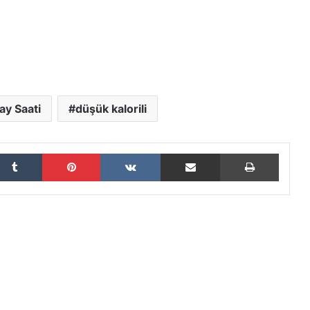
ay Saati
düşük kalorili
Tumblr
Pinterest
VKontakte
E-Posta ile paylaş
Yazdır