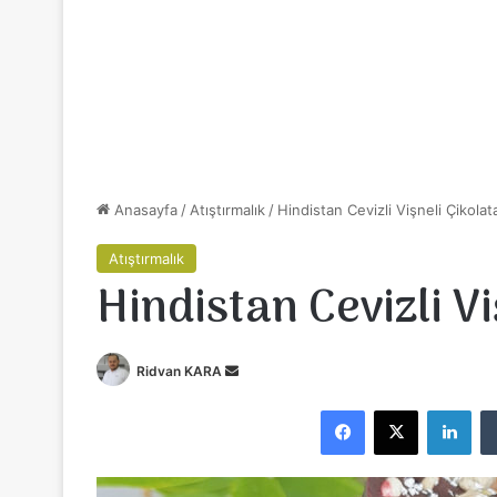
Anasayfa
/
Atıştırmalık
/
Hindistan Cevizli Vişneli Çikolat
Atıştırmalık
Hindistan Cevizli Vi
Ridvan KARA
B
i
Facebook
X
LinkedIn
r
e
-