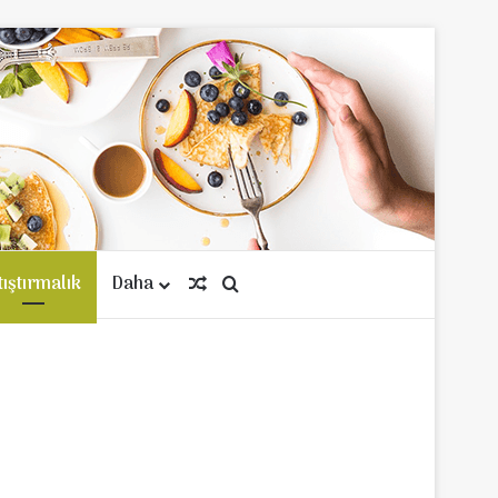
tıştırmalık
Daha
Rastgele Makale
Arama yap ...