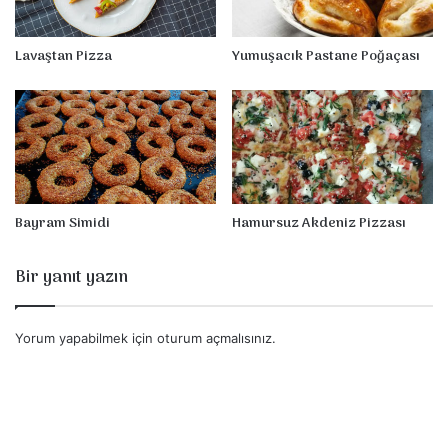
d
e
Lavaştan Pizza
Yumuşacık Pastane Poğaçası
Bayram Simidi
Hamursuz Akdeniz Pizzası
Bir yanıt yazın
Yorum yapabilmek için
oturum açmalısınız
.