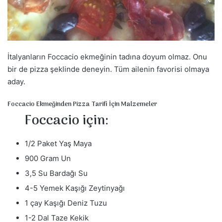
a
g
ö
n
d
İtalyanların Foccacio ekmeğinin tadına doyum olmaz. Onu
e
bir de pizza şeklinde deneyin. Tüm ailenin favorisi olmaya
r
aday.
m
e
Foccacio Ekmeğinden Pizza Tarifi İçin Malzemeler
k
Foccacio için:
1/2 Paket Yaş Maya
900 Gram Un
3,5 Su Bardağı Su
4-5 Yemek Kaşığı Zeytinyağı
1 çay Kaşığı Deniz Tuzu
1-2 Dal Taze Kekik