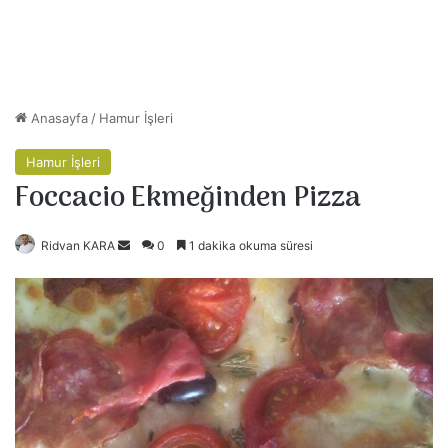
Anasayfa
/
Hamur İşleri
Hamur İşleri
Foccacio Ekmeğinden Pizza
Ridvan KARA
B
0
1 dakika okuma süresi
i
r
e
-
p
o
s
t