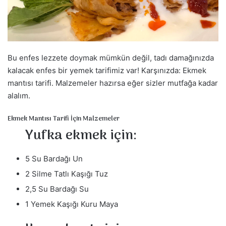
a
g
ö
n
d
Bu enfes lezzete doymak mümkün değil, tadı damağınızda
e
kalacak enfes bir yemek tarifimiz var! Karşınızda: Ekmek
r
mantısı tarifi. Malzemeler hazırsa eğer sizler mutfağa kadar
m
alalım.
e
k
Ekmek Mantısı Tarifi İçin Malzemeler
Yufka ekmek için:
5 Su Bardağı Un
2 Silme Tatlı Kaşığı Tuz
2,5 Su Bardağı Su
1 Yemek Kaşığı Kuru Maya