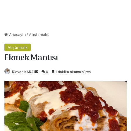
Anasayfa
/
Atıştırmalık
Atıştırmalık
Ekmek Mantısı
Ridvan KARA
B
0
1 dakika okuma süresi
i
r
e
-
p
o
s
t