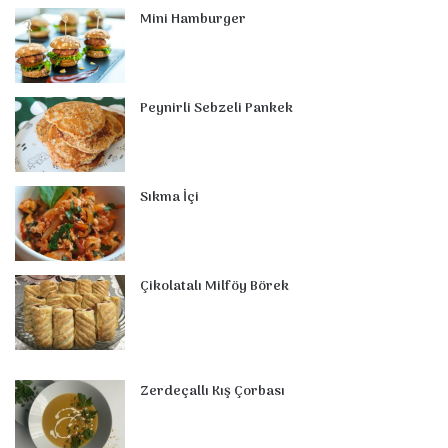
Mini Hamburger
b
e
e
u
l
a
o
s
o
r
d
b
r
g
m
A
o
e
I
e
r
p
Peynirli Sebzeli Pankek
k
s
n
a
p
t
m
Sıkma İçi
Çikolatalı Milföy Börek
Zerdeçallı Kış Çorbası