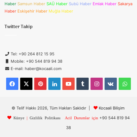
Haber
Samsun Haber
SAÜ Haber
Subü Haber
Emlak Haber
Sakarya
Haber
Eskişehir Haber
Muğla Haber
Twitter Takip
Tel: +90 264 812 15 95
Mobile: +90 544 819 94 38
E-mail: haber@kocaali.com
Facebook
X
Pinterest
LinkedIn
YouTube
Tumblr
Instagram
vk.com
Wh
© Telif Hakkı 2026, Tüm Hakları Saklıdır |
Kocaali Bilişim
+90 544 819 94
Künye
|
Gizlilik Politikası
Acil Durumlar için
38