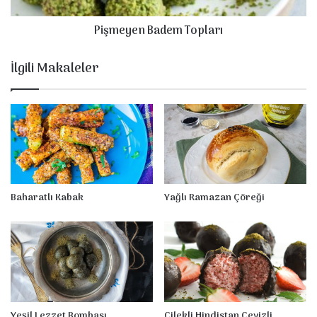
B
Pişmeyen Badem Topları
a
d
e
İlgili Makaleler
m
T
o
p
l
a
r
ı
Baharatlı Kabak
Yağlı Ramazan Çöreği
Yeşil Lezzet Bombası
Çilekli Hindistan Cevizli