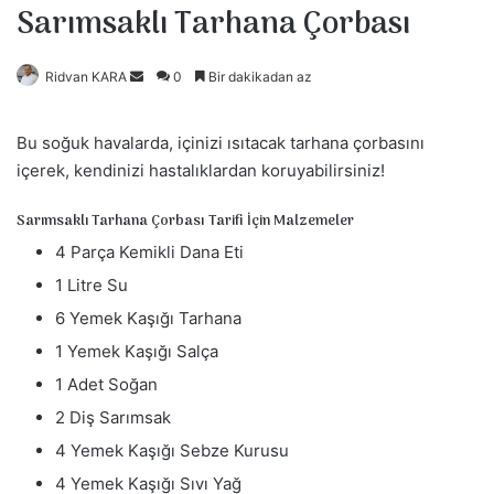
Sarımsaklı Tarhana Çorbası
Ridvan KARA
B
0
Bir dakikadan az
i
r
Bu soğuk havalarda, içinizi ısıtacak tarhana çorbasını
e
içerek, kendinizi hastalıklardan koruyabilirsiniz!
-
p
Sarımsaklı Tarhana Çorbası Tarifi İçin Malzemeler
o
4 Parça Kemikli Dana Eti
s
1 Litre Su
t
a
6 Yemek Kaşığı Tarhana
g
1 Yemek Kaşığı Salça
ö
1 Adet Soğan
n
2 Diş Sarımsak
d
e
4 Yemek Kaşığı Sebze Kurusu
r
4 Yemek Kaşığı Sıvı Yağ