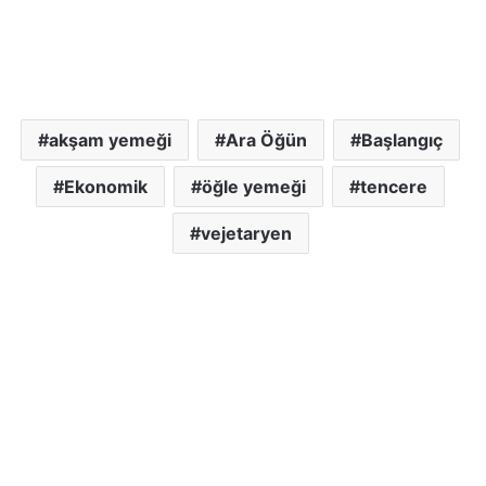
akşam yemeği
Ara Öğün
Başlangıç
Ekonomik
öğle yemeği
tencere
vejetaryen