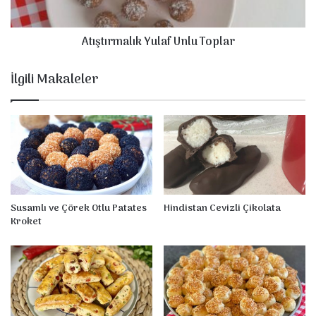
m
a
Atıştırmalık Yulaf Unlu Toplar
l
ı
k
İlgili Makaleler
Y
u
l
a
f
U
n
l
u
Susamlı ve Çörek Otlu Patates
Hindistan Cevizli Çikolata
T
Kroket
o
p
l
a
r