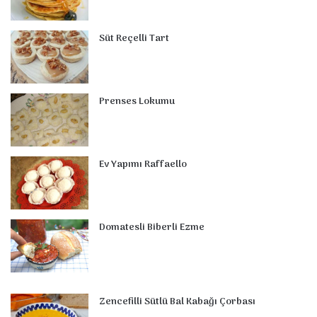
e
t
k
T
b
t
c
t
Süt Reçelli Tart
b
e
e
u
l
a
o
s
o
r
d
b
r
g
m
A
o
e
I
e
r
p
Prenses Lokumu
k
s
n
a
p
t
m
Ev Yapımı Raffaello
Domatesli Biberli Ezme
Zencefilli Sütlü Bal Kabağı Çorbası