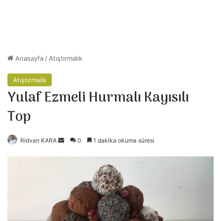
Anasayfa
/
Atıştırmalık
Atıştırmalık
Yulaf Ezmeli Hurmalı Kayısılı
Top
Ridvan KARA
B
0
1 dakika okuma süresi
i
r
e
-
p
o