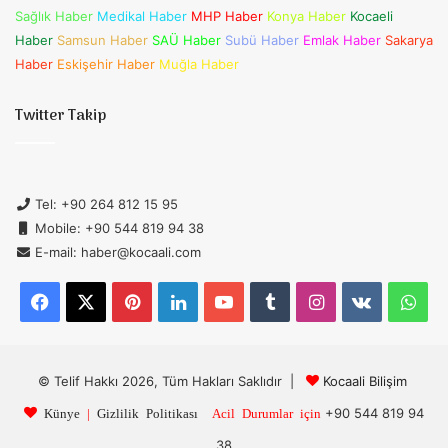
Sağlık Haber
Medikal Haber
MHP Haber
Konya Haber
Kocaeli
Haber
Samsun Haber
SAÜ Haber
Subü Haber
Emlak Haber
Sakarya
Haber
Eskişehir Haber
Muğla Haber
Twitter Takip
Tel: +90 264 812 15 95
Mobile: +90 544 819 94 38
E-mail: haber@kocaali.com
Facebook
X
Pinterest
LinkedIn
YouTube
Tumblr
Instagram
vk.com
Wh
© Telif Hakkı 2026, Tüm Hakları Saklıdır |
Kocaali Bilişim
+90 544 819 94
Künye
|
Gizlilik Politikası
Acil Durumlar için
38