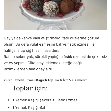
s
t
a
g
ö
n
d
Çay ya da kahve yanı atıştırmalığı tatlı krizlerine çözüm
e
olsun. Bu defa yulaf ezmesini bal ve fıstık ezmesi ile
r
hafifçe ısıtıp çiğ hissini azalttım.
m
Rafine şeker yok, sürekli yaptığım fıstık ezmesi de şekersiz
e
ve ev yapımı. Çikolatayı eklemek isteğe bağlı…
k
Bizimkilerden tam onay aldı…
Yulaf Ezmeli Hurmalı Kayısılı Top Tarifi İçin Malzemeler
Toplar için:
1 Yemek Kaşığı şekersiz Fıstık Ezmesi
1 Yemek Kaşığı Bal