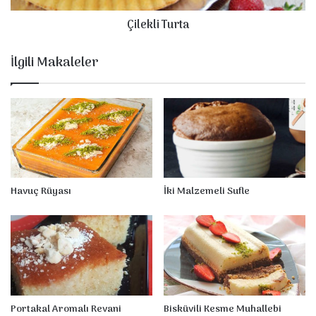
l
u
Çilekli Turta
ı
r
s
t
ı
a
İlgili Makaleler
Havuç Rüyası
İki Malzemeli Sufle
Portakal Aromalı Revani
Bisküvili Kesme Muhallebi