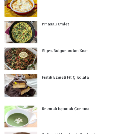
o
r
d
b
r
g
m
A
o
e
I
e
r
p
Pırasalı Omlet
k
s
n
a
p
t
m
Siyez Bulgurundan Kısır
Fıstık Ezmeli Fit Çikolata
Kremalı Ispanak Çorbası