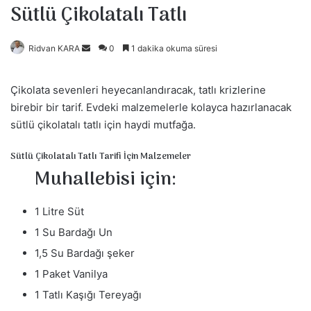
Sütlü Çikolatalı Tatlı
Ridvan KARA
B
0
1 dakika okuma süresi
i
r
Çikolata sevenleri heyecanlandıracak, tatlı krizlerine
e
birebir bir tarif. Evdeki malzemelerle kolayca hazırlanacak
-
sütlü çikolatalı tatlı için haydi mutfağa.
p
o
Sütlü Çikolatalı Tatlı Tarifi İçin Malzemeler
s
Muhallebisi için:
t
a
1 Litre Süt
g
1 Su Bardağı Un
ö
n
1,5 Su Bardağı şeker
d
1 Paket Vanilya
e
1 Tatlı Kaşığı Tereyağı
r