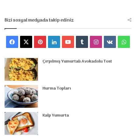
Bizi sosyal medyada takip ediniz
Facebook
X
Pinterest
LinkedIn
YouTube
Tumblr
Instagram
vk.com
Wha
Çırpılmış Yumurtalı Avokadolu Tost
Hurma Topları
Kalp Yumurta