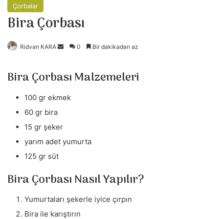
Çorbalar
Bira Çorbası
Bir
Ridvan KARA
0
Bir dakikadan az
e-
posta
Bira Çorbası Malzemeleri
göndermek
100 gr ekmek
60 gr bira
15 gr şeker
yarım adet yumurta
125 gr süt
Bira Çorbası Nasıl Yapılır?
Yumurtaları şekerle iyice çırpın
Bira ile karıştırın