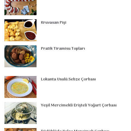
k
s
n
a
p
t
m
Kruvasan Pişi
Pratik Tiramisu Topları
Lokanta Usulü Sebze Çorbası
Yeşil Mercimekli Erişteli Yoğurt Çorbası