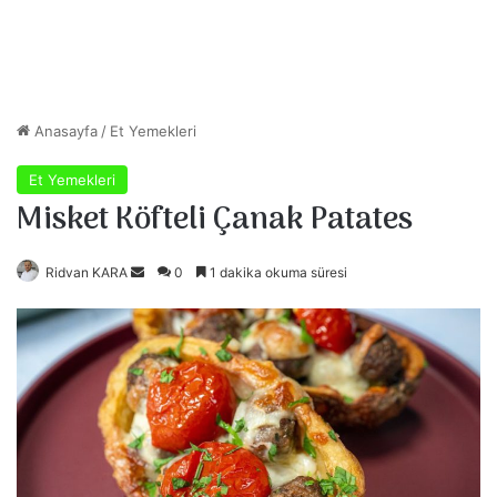
Anasayfa
/
Et Yemekleri
Et Yemekleri
Misket Köfteli Çanak Patates
Ridvan KARA
B
0
1 dakika okuma süresi
i
r
e
-
p
o
s
t