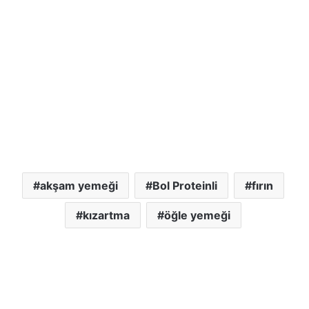
akşam yemeği
Bol Proteinli
fırın
kızartma
öğle yemeği