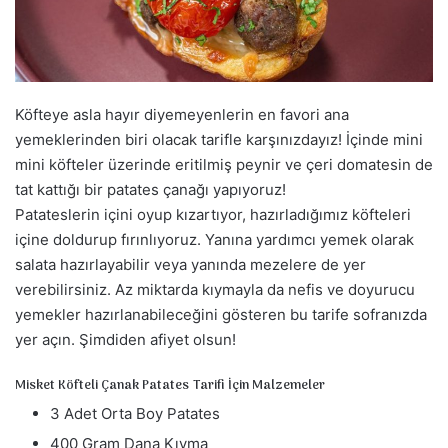
a
g
ö
n
d
Köfteye asla hayır diyemeyenlerin en favori ana
e
yemeklerinden biri olacak tarifle karşınızdayız! İçinde mini
r
mini köfteler üzerinde eritilmiş peynir ve çeri domatesin de
m
tat kattığı bir patates çanağı yapıyoruz!
e
Patateslerin içini oyup kızartıyor, hazırladığımız köfteleri
k
içine doldurup fırınlıyoruz. Yanına yardımcı yemek olarak
salata hazırlayabilir veya yanında mezelere de yer
verebilirsiniz. Az miktarda kıymayla da nefis ve doyurucu
yemekler hazırlanabileceğini gösteren bu tarife sofranızda
yer açın. Şimdiden afiyet olsun!
Misket Köfteli Çanak Patates Tarifi İçin Malzemeler
3 Adet Orta Boy Patates
400 Gram Dana Kıyma