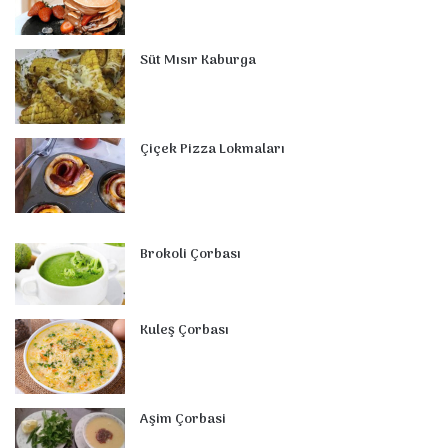
k
s
n
a
p
t
m
Süt Mısır Kaburga
Çiçek Pizza Lokmaları
Brokoli Çorbası
Kuleş Çorbası
Aşim Çorbasi