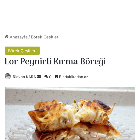
Anasayfa
/
Börek Çeşitleri
Börek Çeşitleri
Lor Peynirli Kırma Böreği
Ridvan KARA
B
0
Bir dakikadan az
i
r
e
-
p
o
s
t