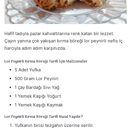
a
g
ö
n
d
Hafif tadıyla pazar kahvaltılarına renk katan bir lezzet.
e
Çayın yanına çok yakışan kırma böreği lor peynirli nefis iç
r
harcıyla adım adım karşınızda.
m
e
Lor Peynirli Kırma Böreği Tarifi İçin Malzemeler
k
5 Adet Yufka
500 Gram Lor Peyniri
1 çay Bardağı Sıvı Yağ
1 Yemek Kaşığı Yoğurt
1 Yemek Kaşığı Kaymak
Lor Peynirli Kırma Böreği Tarifi Nasıl Yapılır?
Yufkanın birisi tezgahın üzerine serilir.