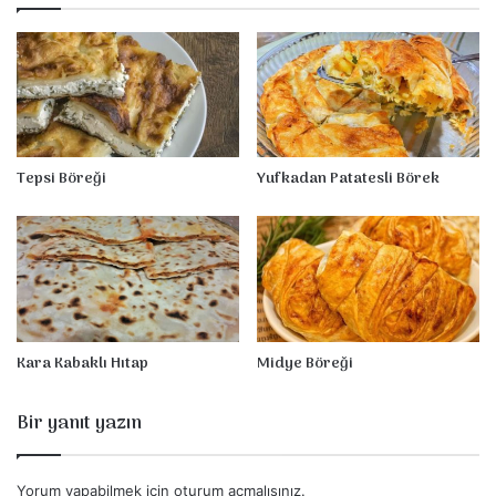
r
e
k
Tepsi Böreği
Yufkadan Patatesli Börek
Kara Kabaklı Hıtap
Midye Böreği
Bir yanıt yazın
Yorum yapabilmek için
oturum açmalısınız
.