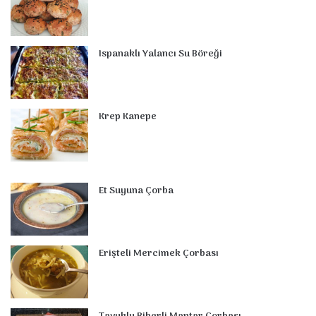
k
s
n
a
p
t
m
Ispanaklı Yalancı Su Böreği
Krep Kanepe
Et Suyuna Çorba
Erişteli Mercimek Çorbası