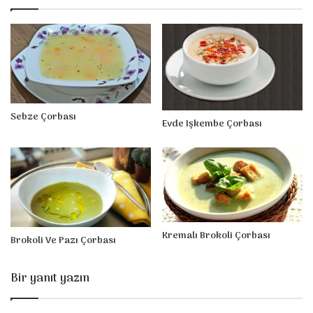
l
i
S
e
b
z
e
Ç
Sebze Çorbası
Evde Işkembe Çorbası
o
r
b
a
s
ı
Kremalı Brokoli Çorbası
Brokoli Ve Pazı Çorbası
Bir yanıt yazın