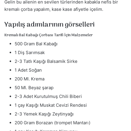
Gelin bu ailenin en sevilen türlerinden kabakla nefis bir
m
kremalı çorba yapalım, kase kase afiyetle içelim.
e
k
Yapılış adımlarının görselleri
Kremalı Bal Kabağı Çorbası Tarifi İçin Malzemeler
500 Gram Bal Kabağı
1 Diş Sarımsak
2-3 Tatlı Kaşığı Balsamik Sirke
1 Adet Soğan
200 Ml. Krema
50 Ml. Beyaz şarap
2-3 Adet Kurutulmuş Chili Biberi
1 çay Kaşığı Muskat Cevizi Rendesi
2-3 Yemek Kaşığı Zeytinyağı
200 Gram Borazan (trompet Mantarı)