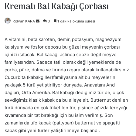
Kremalı Bal Kabağı Çorbası
Ridvan KARA
B
0
1 dakika okuma süresi
i
r
A vitamini, beta karoten, demir, potasyum, magnezyum,
e
kalsiyum ve fosfor deposu bu güzel meyvenin çorbası
-
içinizi ısıtacak. Bal kabağı aslında sebze değil meyve
p
familyasından. Sadece tatlı olarak değil yemeklerde de
o
çorba, püre, dolma ve fırında ızgara olarak kullanabilirsiniz.
s
Cucurbita (kabakgiller)familyasına ait bu meyvelerin
t
yaklaşık 5 türü yetiştiriliyor dünyada. Anavatanı And
a
dağları, Orta Amerika. Bal kabağı dediğimiz tür de, o çok
g
sevdiğimiz klasik kabak da bu aileye ait. Butternut denilen
ö
türü dünyada en çok tüketilen tür, pişince ağızda tereyağı
n
kıvamında bir tat bıraktığı için bu isim verilmiş. Son
d
zamanlarda ufo kabak (pattypan) butternut ve spagetti
e
kabak gibi yeni türler yatiştirilmeye başlandı.
r