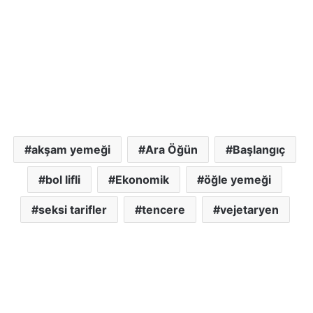
akşam yemeği
Ara Öğün
Başlangıç
bol lifli
Ekonomik
öğle yemeği
seksi tarifler
tencere
vejetaryen