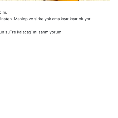
dım.
nsten. Mahlep ve sirke yok ama kıyır kıyır oluyor.
un su¨re kalacagˆını sanmıyorum.