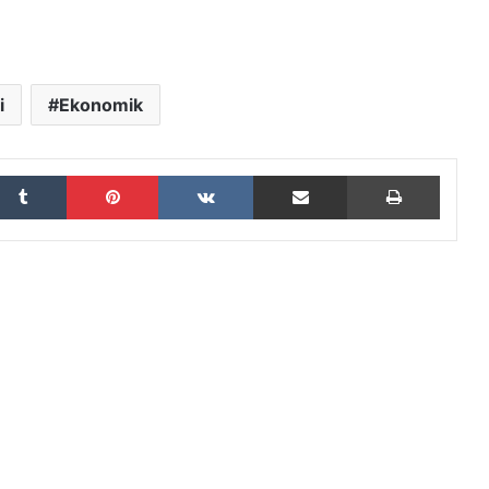
i
Ekonomik
Tumblr
Pinterest
VKontakte
E-Posta ile paylaş
Yazdır