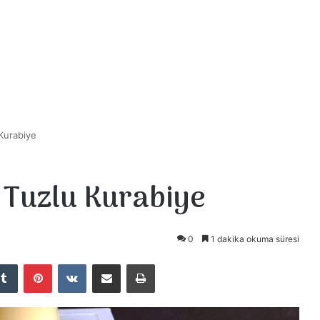
Kurabiye
 Tuzlu Kurabiye
0
1 dakika okuma süresi
Tumblr
Pinterest
VKontakte
E-Posta ile paylaş
Yazdır