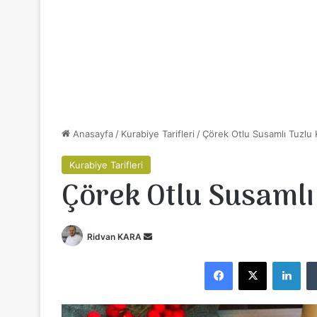
Anasayfa
/
Kurabiye Tarifleri
/
Çörek Otlu Susamlı Tuzlu 
Kurabiye Tarifleri
Çörek Otlu Susamlı
Ridvan KARA
B
i
Facebook
X
LinkedIn
r
e
-