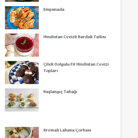
o
r
d
b
r
g
o
s
Empanada
o
e
I
e
r
m
A
k
s
n
a
p
Hindistan Cevizli Bardak Tatlısı
t
m
p
Çilek Dolgulu Fit Hindistan Cevizi
Topları
Başlangıç Tabağı
Kremalı Lahana Çorbası