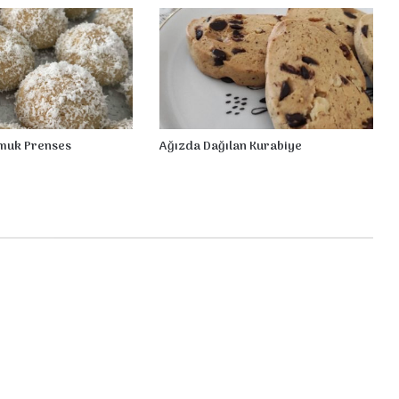
K
u
r
a
b
i
y
e
amuk Prenses
Ağızda Dağılan Kurabiye