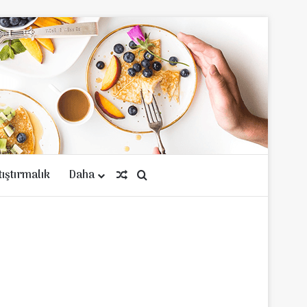
tıştırmalık
Daha
Rastgele Makale
Arama yap ...