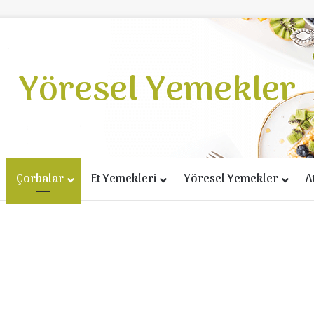
Yöresel Yemekler
Çorbalar
Et Yemekleri
Yöresel Yemekler
A