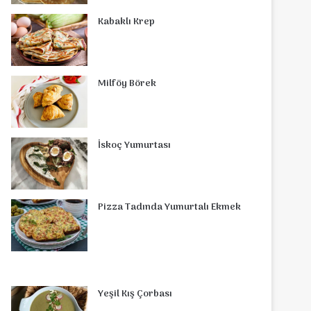
o
r
d
b
r
g
o
s
Kabaklı Krep
o
e
I
e
r
m
A
k
s
n
a
p
Milföy Börek
t
m
p
İskoç Yumurtası
Pizza Tadında Yumurtalı Ekmek
Yeşil Kış Çorbası