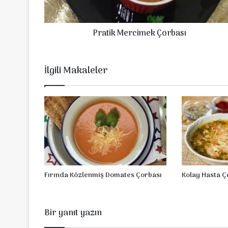
M
e
r
Pratik Mercimek Çorbası
c
i
m
e
İlgili Makaleler
k
Ç
o
r
b
a
s
ı
Fırında Közlenmiş Domates Çorbası
Kolay Hasta Ç
Bir yanıt yazın