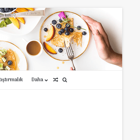
tıştırmalık
Daha
Rastgele Makale
Arama yap ...