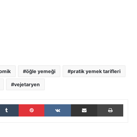
omik
öğle yemeği
pratik yemek tarifleri
vejetaryen
Tumblr
Pinterest
VKontakte
E-Posta ile paylaş
Yazdır