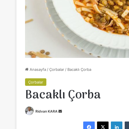
Anasayfa
/
Çorbalar
/
Bacaklı Çorba
Çorbalar
Bacaklı Çorba
Ridvan KARA
B
i
Facebook
X
LinkedIn
r