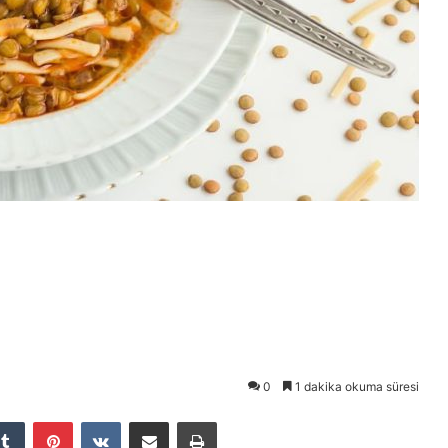
0
1 dakika okuma süresi
Tumblr
Pinterest
VKontakte
E-Posta ile paylaş
Yazdır