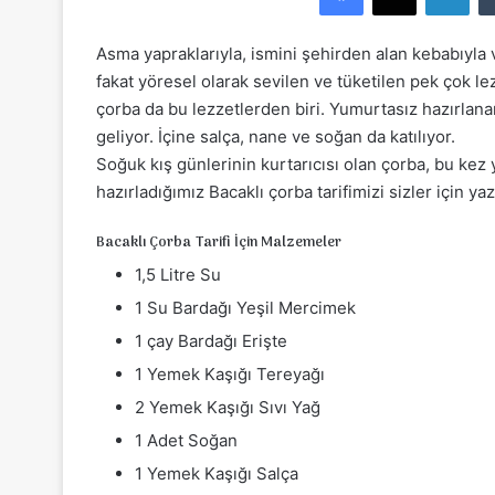
e
-
Asma yapraklarıyla, ismini şehirden alan kebabıyla 
p
fakat yöresel olarak sevilen ve tüketilen pek çok le
o
çorba da bu lezzetlerden biri. Yumurtasız hazırlan
s
geliyor. İçine salça, nane ve soğan da katılıyor.
t
Soğuk kış günlerinin kurtarıcısı olan çorba, bu kez y
a
hazırladığımız Bacaklı çorba tarifimizi sizler için y
g
ö
Bacaklı Çorba Tarifi İçin Malzemeler
n
1,5 Litre Su
d
e
1 Su Bardağı Yeşil Mercimek
r
1 çay Bardağı Erişte
m
1 Yemek Kaşığı Tereyağı
e
2 Yemek Kaşığı Sıvı Yağ
k
1 Adet Soğan
1 Yemek Kaşığı Salça