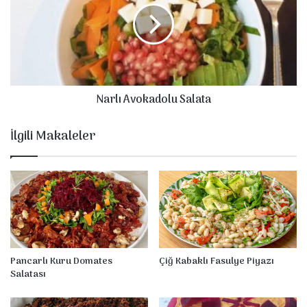
a
l
l
ı
a
A
t
v
a
o
s
k
Narlı Avokadolu Salata
ı
a
d
o
İlgili Makaleler
l
u
S
a
l
a
t
a
Pancarlı Kuru Domates
Çiğ Kabaklı Fasulye Piyazı
Salatası