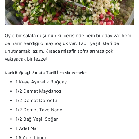
a
g
ö
n
d
Öyle bir salata düşünün ki içerisinde hem buğday var hem
e
de narın verdiği o mayhoşluk var. Tabii yeşillikleri de
r
unutmamak lazım. Kısaca misafir sofralarınıza çok
m
yakışacak bir lezzet.
e
k
Narlı Buğdaylı Salata Tarifi İçin Malzemeler
1 Kase Aşurelik Buğday
1/2 Demet Maydanoz
1/2 Demet Dereotu
1/2 Demet Taze Nane
1/2 Bağ Yeşil Soğan
1 Adet Nar
1,5 Adet Limon