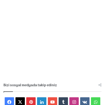
Bizi sosyal medyada takip ediniz
F
X
P
L
Y
T
I
v
W