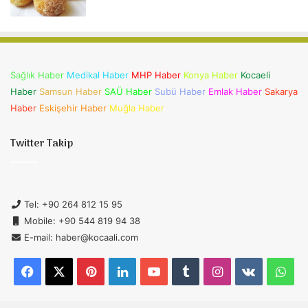
Sağlık Haber
Medikal Haber
MHP Haber
Konya Haber
Kocaeli
Haber
Samsun Haber
SAÜ Haber
Subü Haber
Emlak Haber
Sakarya
Haber
Eskişehir Haber
Muğla Haber
Twitter Takip
Tel: +90 264 812 15 95
Mobile: +90 544 819 94 38
E-mail: haber@kocaali.com
Facebook
X
Pinterest
LinkedIn
YouTube
Tumblr
Instagram
vk.com
Wh