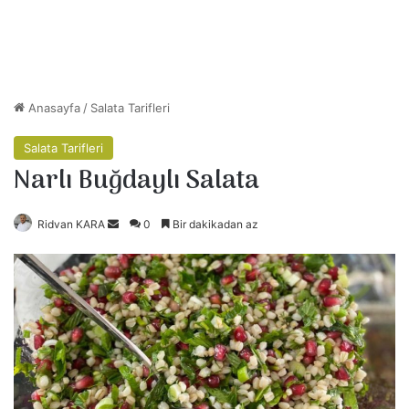
Anasayfa
/
Salata Tarifleri
Salata Tarifleri
Narlı Buğdaylı Salata
Ridvan KARA
B
0
Bir dakikadan az
i
r
e
-
p
o
s
t