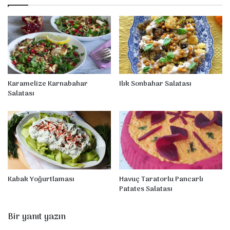
ı
s
ı
Karamelize Karnabahar
Ilık Sonbahar Salatası
Salatası
Kabak Yoğurtlaması
Havuç Taratorlu Pancarlı
Patates Salatası
Bir yanıt yazın