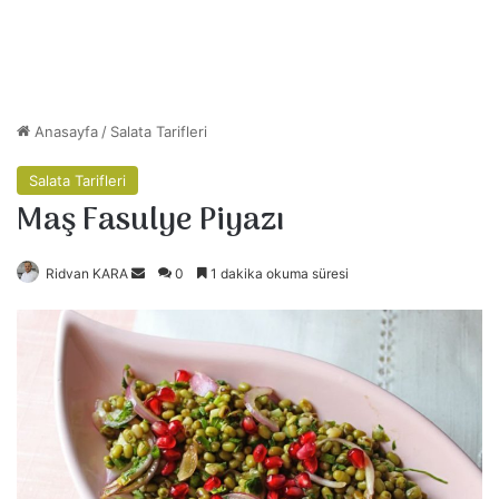
Anasayfa
/
Salata Tarifleri
Salata Tarifleri
Maş Fasulye Piyazı
Ridvan KARA
B
0
1 dakika okuma süresi
i
r
e
-
p
o
s
t