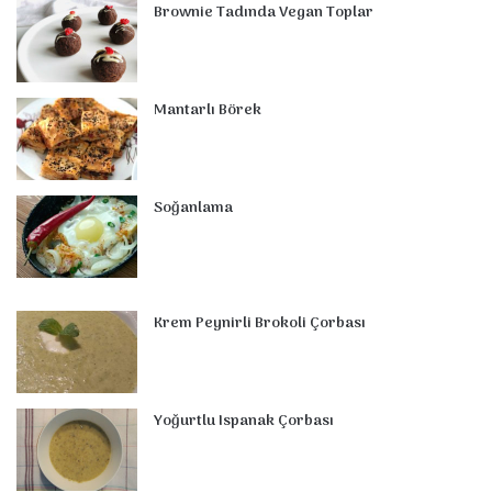
o
e
I
e
r
p
Brownie Tadında Vegan Toplar
k
s
n
a
p
t
m
Mantarlı Börek
Soğanlama
Krem Peynirli Brokoli Çorbası
Yoğurtlu Ispanak Çorbası