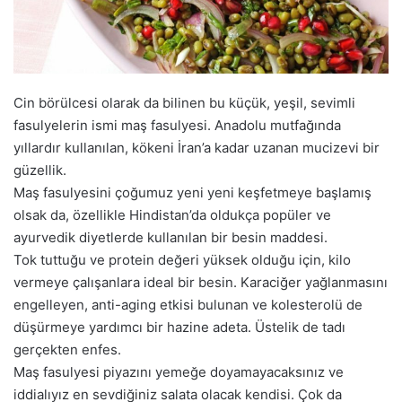
a
g
ö
n
d
Cin börülcesi olarak da bilinen bu küçük, yeşil, sevimli
e
fasulyelerin ismi maş fasulyesi. Anadolu mutfağında
r
yıllardır kullanılan, kökeni İran’a kadar uzanan mucizevi bir
m
güzellik.
e
Maş fasulyesini çoğumuz yeni yeni keşfetmeye başlamış
k
olsak da, özellikle Hindistan’da oldukça popüler ve
ayurvedik diyetlerde kullanılan bir besin maddesi.
Tok tuttuğu ve protein değeri yüksek olduğu için, kilo
vermeye çalışanlara ideal bir besin. Karaciğer yağlanmasını
engelleyen, anti-aging etkisi bulunan ve kolesterolü de
düşürmeye yardımcı bir hazine adeta. Üstelik de tadı
gerçekten enfes.
Maş fasulyesi piyazını yemeğe doyamayacaksınız ve
iddialıyız en sevdiğiniz salata olacak kendisi. Çok da