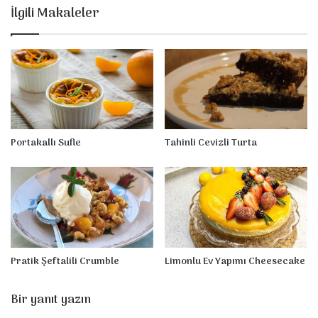
a
İlgili Makaleler
m
e
l
l
i
T
r
i
l
Portakallı Sufle
Tahinli Cevizli Turta
e
ç
e
Pratik Şeftalili Crumble
Limonlu Ev Yapımı Cheesecake
Bir yanıt yazın