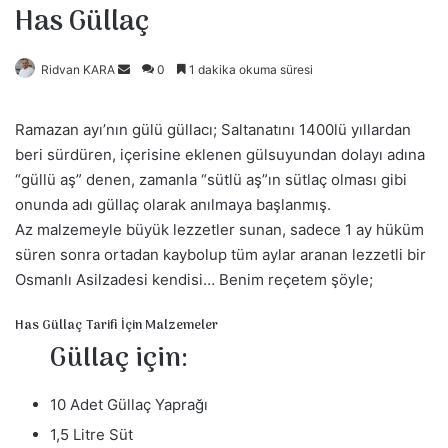
Has Güllaç
Ridvan KARA
B
0
1 dakika okuma süresi
i
r
Ramazan ayı’nın gülü güllacı; Saltanatını 1400lü yıllardan
e
beri sürdüren, içerisine eklenen gülsuyundan dolayı adına
-
“güllü aş” denen, zamanla “sütlü aş”ın sütlaç olması gibi
p
onunda adı güllaç olarak anılmaya başlanmış.
o
Az malzemeyle büyük lezzetler sunan, sadece 1 ay hüküm
s
süren sonra ortadan kaybolup tüm aylar aranan lezzetli bir
t
Osmanlı Asilzadesi kendisi… Benim reçetem şöyle;
a
g
Has Güllaç Tarifi İçin Malzemeler
ö
Güllaç için:
n
d
10 Adet Güllaç Yaprağı
e
r
1,5 Litre Süt