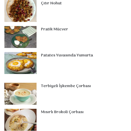
o
e
I
e
r
p
Çıtır Nohut
k
s
n
a
p
t
m
Pratik Mücver
Patates Yuvasında Yumurta
Terbiyeli İşkembe Çorbası
Mısırlı Brokoli Çorbası