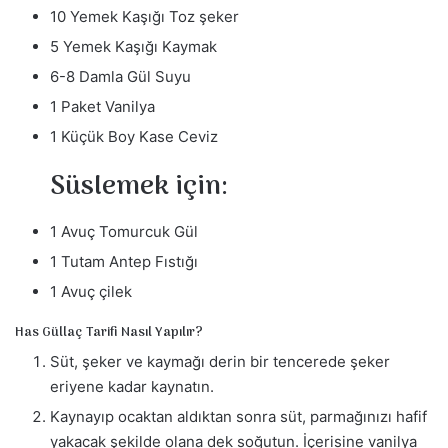
m
10 Yemek Kaşığı Toz şeker
e
5 Yemek Kaşığı Kaymak
k
6-8 Damla Gül Suyu
1 Paket Vanilya
1 Küçük Boy Kase Ceviz
Süslemek için:
1 Avuç Tomurcuk Gül
1 Tutam Antep Fıstığı
1 Avuç çilek
Has Güllaç Tarifi Nasıl Yapılır?
Süt, şeker ve kaymağı derin bir tencerede şeker
eriyene kadar kaynatın.
Kaynayıp ocaktan aldıktan sonra süt, parmağınızı hafif
yakacak şekilde olana dek soğutun. İçerisine vanilya