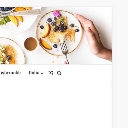
tıştırmalık
Daha
Rastgele Makale
Arama yap ...