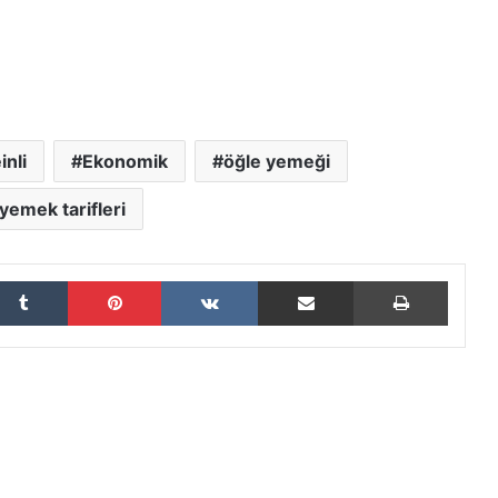
inli
Ekonomik
öğle yemeği
 yemek tarifleri
Tumblr
Pinterest
VKontakte
E-Posta ile paylaş
Yazdır