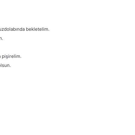
buzdolabında bekletelim.
m.
 pişirelim.
olsun.