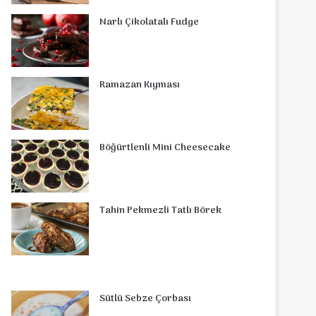
o
r
d
b
r
g
o
s
Narlı Çikolatalı Fudge
o
e
I
e
r
m
A
k
s
n
a
p
Ramazan Kıyması
t
m
p
Böğürtlenli Mini Cheesecake
Tahin Pekmezli Tatlı Börek
Sütlü Sebze Çorbası