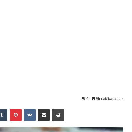
0
Bir dakikadan az
Tumblr
Pinterest
VKontakte
E-Posta ile paylaş
Yazdır