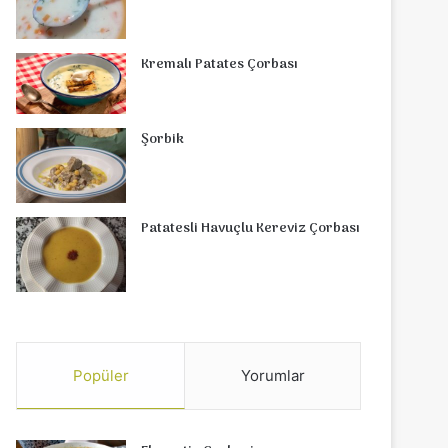
Kremalı Patates Çorbası
Şorbik
Patatesli Havuçlu Kereviz Çorbası
Popüler
Yorumlar