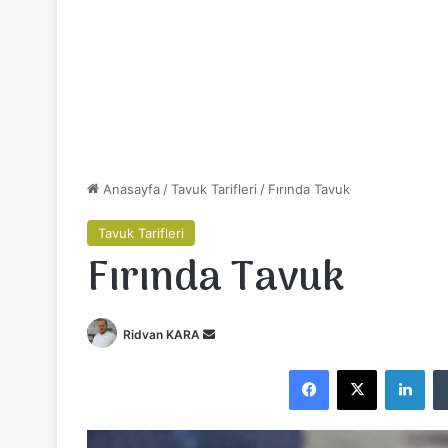
Anasayfa
/
Tavuk Tarifleri
/
Fırında Tavuk
Tavuk Tarifleri
Fırında Tavuk
Ridvan KARA
B
i
Facebook
X
LinkedIn
r
e
-