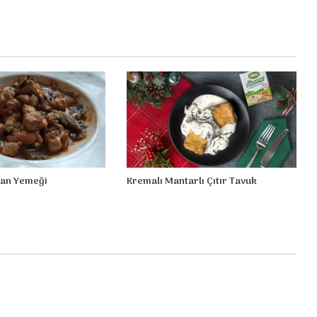
n
B
l
e
u
can Yemeği
Kremalı Mantarlı Çıtır Tavuk