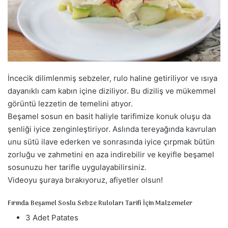
s
t
a
g
ö
n
d
İncecik dilimlenmiş sebzeler, rulo haline getiriliyor ve ısıya
e
dayanıklı cam kabın içine diziliyor. Bu diziliş ve mükemmel
r
görüntü lezzetin de temelini atıyor.
m
Beşamel sosun en basit haliyle tarifimize konuk oluşu da
e
şenliği iyice zenginleştiriyor. Aslında tereyağında kavrulan
k
unu sütü ilave ederken ve sonrasında iyice çırpmak bütün
zorluğu ve zahmetini en aza indirebilir ve keyifle beşamel
sosunuzu her tarifle uygulayabilirsiniz.
Videoyu şuraya bırakıyoruz, afiyetler olsun!
Fırında Beşamel Soslu Sebze Ruloları Tarifi İçin Malzemeler
3 Adet Patates