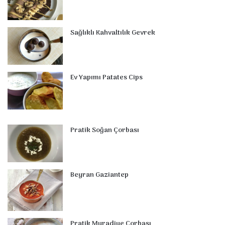
k
s
n
a
p
t
m
Sağlıklı Kahvaltılık Gevrek
Ev Yapımı Patates Cips
Pratik Soğan Çorbası
Beyran Gaziantep
Pratik Muradiye Çorbası