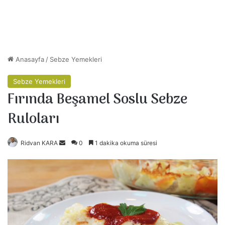
Anasayfa
/
Sebze Yemekleri
Sebze Yemekleri
Fırında Beşamel Soslu Sebze
Ruloları
Ridvan KARA
B
0
1 dakika okuma süresi
i
r
e
-
p
o