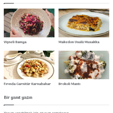
k
K
ı
z
a
r
t
m
Vişneli Bamya
Makedon Usulü Musakka
a
Fırında Garnitür Karnabahar
Brokoli Mantı
Bir yanıt yazın