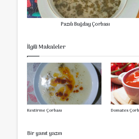
B
u
ğ
Pazılı Buğday Çorbası
d
a
y
Ç
İlgili Makaleler
o
r
b
a
s
ı
Domates Çorb
Kestirme Çorbası
Bir yanıt yazın