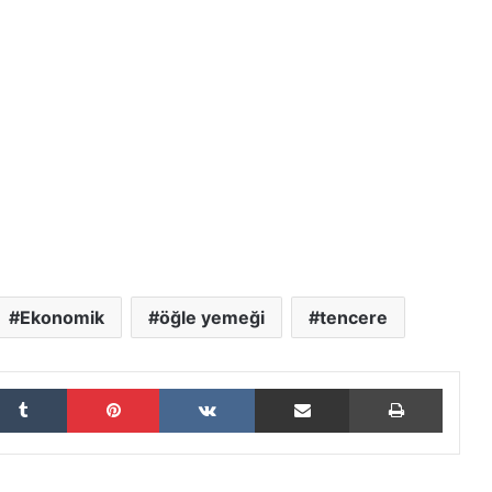
Ekonomik
öğle yemeği
tencere
Tumblr
Pinterest
VKontakte
E-Posta ile paylaş
Yazdır