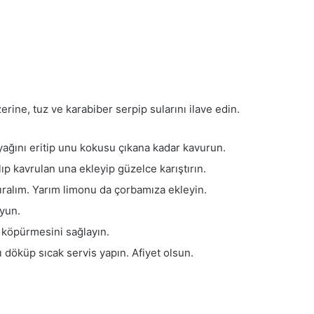
rine, tuz ve karabiber serpip sularını ilave edin.
yağını eritip unu kokusu çıkana kadar kavurun.
ıp kavrulan una ekleyip güzelce karıştırın.
ıralım. Yarım limonu da çorbamıza ekleyin.
oyun.
n köpürmesini sağlayın.
 döküp sıcak servis yapın. Afiyet olsun.