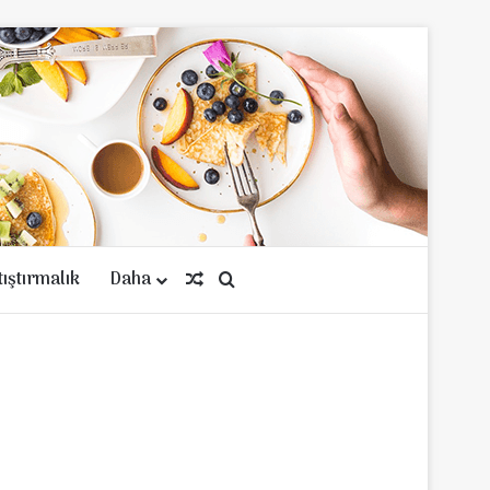
tıştırmalık
Daha
Rastgele Makale
Arama yap ...