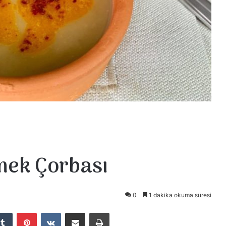
mek Çorbası
0
1 dakika okuma süresi
Tumblr
Pinterest
VKontakte
E-Posta ile paylaş
Yazdır