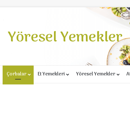
Yöresel Yemekler
Çorbalar
Et Yemekleri
Yöresel Yemekler
A