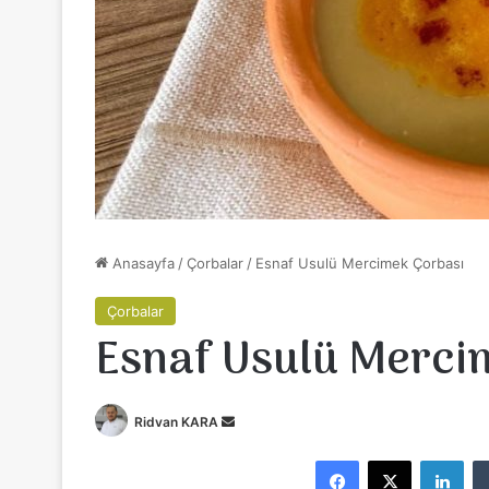
Anasayfa
/
Çorbalar
/
Esnaf Usulü Mercimek Çorbası
Çorbalar
Esnaf Usulü Merci
Ridvan KARA
B
i
Facebook
X
LinkedIn
r