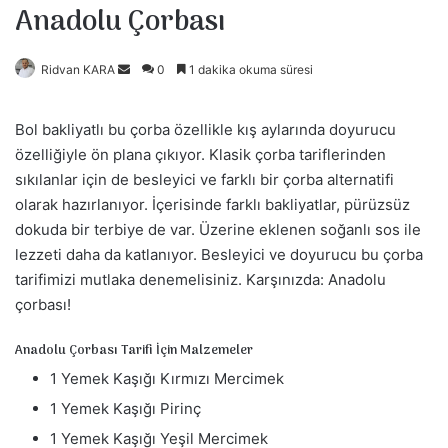
Anadolu Çorbası
Ridvan KARA
B
0
1 dakika okuma süresi
i
r
Bol bakliyatlı bu çorba özellikle kış aylarında doyurucu
e
özelliğiyle ön plana çıkıyor. Klasik çorba tariflerinden
-
sıkılanlar için de besleyici ve farklı bir çorba alternatifi
p
olarak hazırlanıyor. İçerisinde farklı bakliyatlar, pürüzsüz
o
dokuda bir terbiye de var. Üzerine eklenen soğanlı sos ile
s
lezzeti daha da katlanıyor. Besleyici ve doyurucu bu çorba
t
tarifimizi mutlaka denemelisiniz. Karşınızda: Anadolu
a
çorbası!
g
ö
Anadolu Çorbası Tarifi İçin Malzemeler
n
1 Yemek Kaşığı Kırmızı Mercimek
d
e
1 Yemek Kaşığı Pirinç
r
1 Yemek Kaşığı Yeşil Mercimek