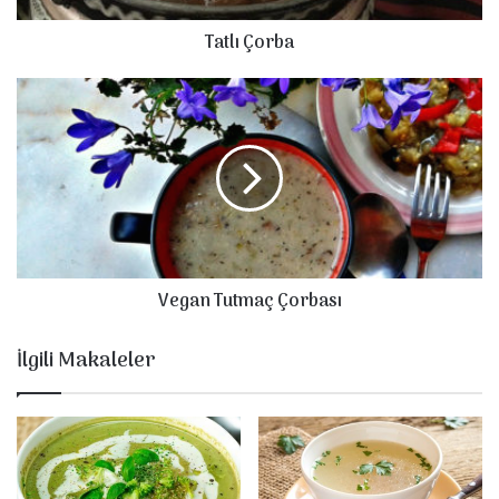
b
Tatlı Çorba
a
V
e
g
a
n
T
u
t
m
Vegan Tutmaç Çorbası
a
ç
Ç
İlgili Makaleler
o
r
b
a
s
ı