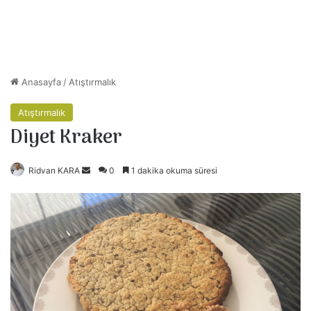
Anasayfa
/
Atıştırmalık
Atıştırmalık
Diyet Kraker
Ridvan KARA
B
0
1 dakika okuma süresi
i
r
e
-
p
o
s
t