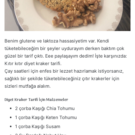
a
g
ö
n
d
Benim glutene ve laktoza hassasiyetim var. Kendi
e
r
tüketebileceğim bir şeyler uydurayım derken baktım çok
m
güzel bir tarif çıktı. Eee paylaşayım dedim! İşte karşınızda:
e
Kıtır kıtır diyet kraker tarifi.
k
Çay saatleri için enfes bir lezzet hazırlamak istiyorsanız,
sağlıklı bir şekilde tüketebileceğiniz çıtır krakerler için
sizleri mutfağa alalım.
Diyet Kraker Tarifi İçin Malzemeler
2 çorba Kaşığı Chia Tohumu
1 çorba Kaşığı Keten Tohumu
1 çorba Kaşığı Susam