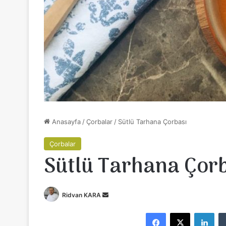
Anasayfa
/
Çorbalar
/
Sütlü Tarhana Çorbası
Çorbalar
Sütlü Tarhana Çor
Ridvan KARA
B
i
Facebook
X
LinkedIn
r