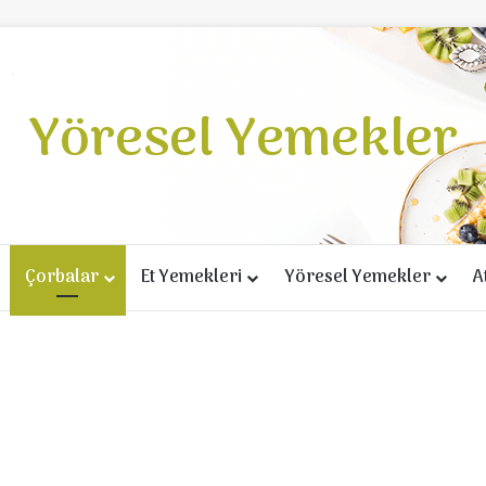
Yöresel Yemekler
Çorbalar
Et Yemekleri
Yöresel Yemekler
A