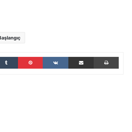
Başlangıç
Tumblr
Pinterest
VKontakte
E-Posta ile paylaş
Yazdır