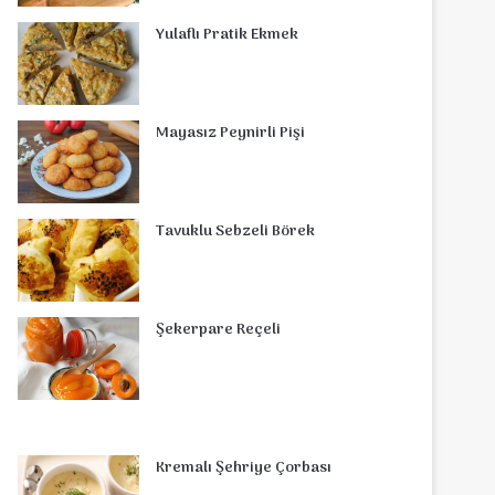
o
r
d
b
r
g
o
s
Yulaflı Pratik Ekmek
o
e
I
e
r
m
A
k
s
n
a
p
Mayasız Peynirli Pişi
t
m
p
Tavuklu Sebzeli Börek
Şekerpare Reçeli
Kremalı Şehriye Çorbası