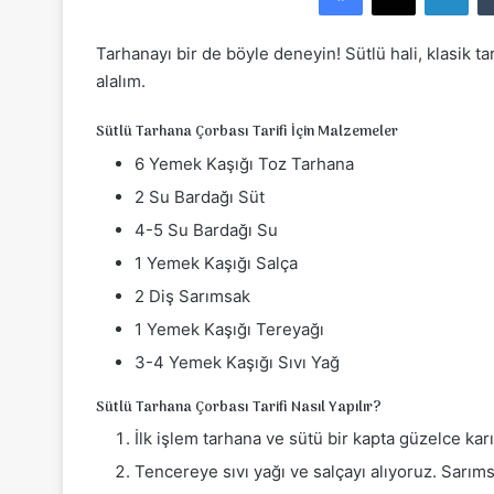
e
-
Tarhanayı bir de böyle deneyin! Sütlü hali, klasik 
p
alalım.
o
s
Sütlü Tarhana Çorbası Tarifi İçin Malzemeler
t
6 Yemek Kaşığı Toz Tarhana
a
2 Su Bardağı Süt
g
ö
4-5 Su Bardağı Su
n
1 Yemek Kaşığı Salça
d
2 Diş Sarımsak
e
1 Yemek Kaşığı Tereyağı
r
m
3-4 Yemek Kaşığı Sıvı Yağ
e
Sütlü Tarhana Çorbası Tarifi Nasıl Yapılır?
k
İlk işlem tarhana ve sütü bir kapta güzelce ka
Tencereye sıvı yağı ve salçayı alıyoruz. Sarım