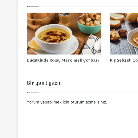
a
k
Ç
o
r
b
a
s
ı
Düdüklüde Kolay Mercimek Çorbası
Kış Sebzeli Ç
Bir yanıt yazın
Yorum yapabilmek için
oturum açmalısınız
.