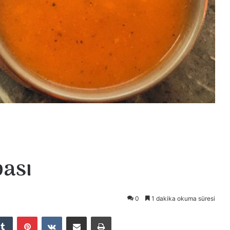
bası
0
1 dakika okuma süresi
Tumblr
Pinterest
VKontakte
E-Posta ile paylaş
Yazdır