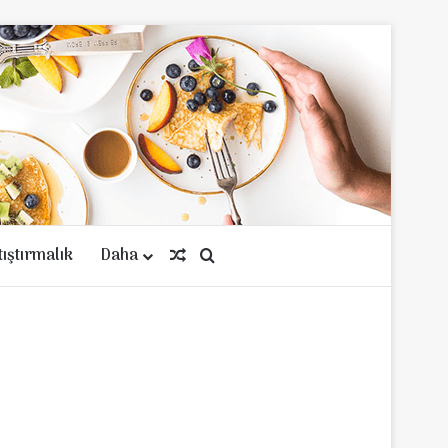
tıştırmalık
Daha
Rastgele Makale
Arama yap ...