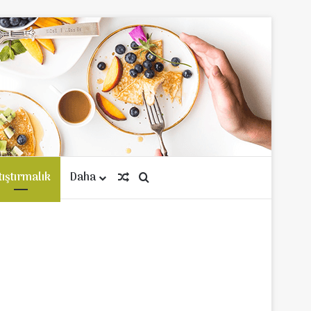
tıştırmalık
Daha
Rastgele Makale
Arama yap ...