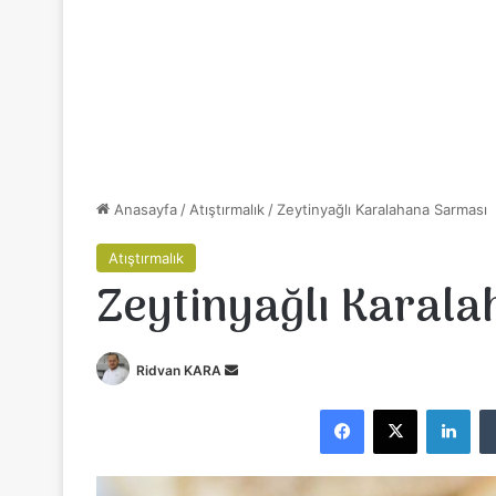
Anasayfa
/
Atıştırmalık
/
Zeytinyağlı Karalahana Sarması
Atıştırmalık
Zeytinyağlı Karal
Ridvan KARA
B
i
Facebook
X
LinkedIn
r
e
-