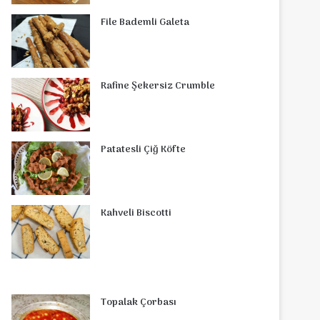
o
r
d
b
r
g
o
s
File Bademli Galeta
o
e
I
e
r
m
A
k
s
n
a
p
Rafine Şekersiz Crumble
t
m
p
Patatesli Çiğ Köfte
Kahveli Biscotti
Topalak Çorbası