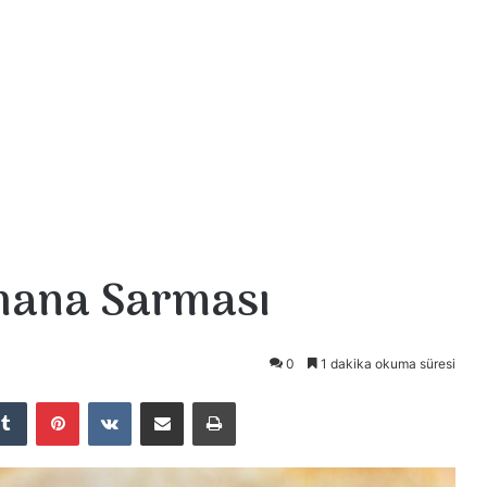
ahana Sarması
0
1 dakika okuma süresi
Tumblr
Pinterest
VKontakte
E-Posta ile paylaş
Yazdır