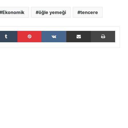
Ekonomik
öğle yemeği
tencere
Tumblr
Pinterest
VKontakte
E-Posta ile paylaş
Yazdır