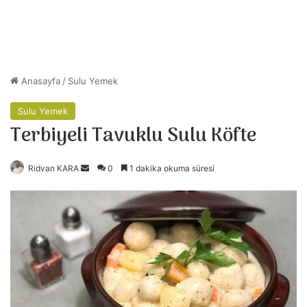
Anasayfa
/
Sulu Yemek
Sulu Yemek
Terbiyeli Tavuklu Sulu Köfte
Ridvan KARA
B
0
1 dakika okuma süresi
i
r
e
-
p
o
s
t