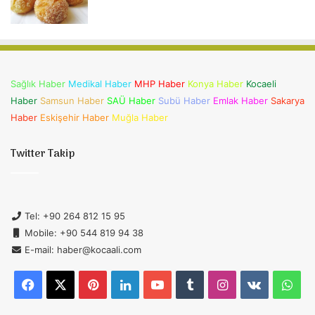
Sağlık Haber
Medikal Haber
MHP Haber
Konya Haber
Kocaeli
Haber
Samsun Haber
SAÜ Haber
Subü Haber
Emlak Haber
Sakarya
Haber
Eskişehir Haber
Muğla Haber
Twitter Takip
Tel: +90 264 812 15 95
Mobile: +90 544 819 94 38
E-mail: haber@kocaali.com
Facebook
X
Pinterest
LinkedIn
YouTube
Tumblr
Instagram
vk.com
Wh