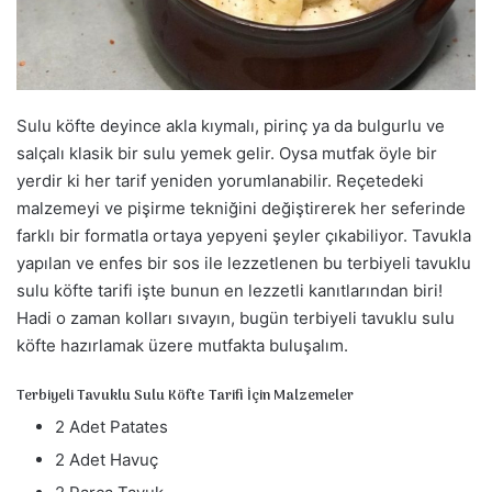
a
g
ö
n
d
Sulu köfte deyince akla kıymalı, pirinç ya da bulgurlu ve
e
salçalı klasik bir sulu yemek gelir. Oysa mutfak öyle bir
r
yerdir ki her tarif yeniden yorumlanabilir. Reçetedeki
m
malzemeyi ve pişirme tekniğini değiştirerek her seferinde
e
farklı bir formatla ortaya yepyeni şeyler çıkabiliyor. Tavukla
k
yapılan ve enfes bir sos ile lezzetlenen bu terbiyeli tavuklu
sulu köfte tarifi işte bunun en lezzetli kanıtlarından biri!
Hadi o zaman kolları sıvayın, bugün terbiyeli tavuklu sulu
köfte hazırlamak üzere mutfakta buluşalım.
Terbiyeli Tavuklu Sulu Köfte Tarifi İçin Malzemeler
2 Adet Patates
2 Adet Havuç