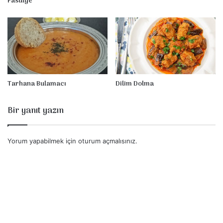
Fasulye
a
s
u
l
y
e
Tarhana Bulamacı
Dilim Dolma
Bir yanıt yazın
Yorum yapabilmek için
oturum açmalısınız
.