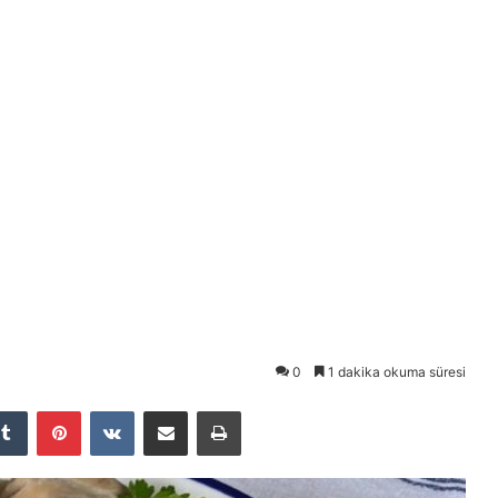
0
1 dakika okuma süresi
Tumblr
Pinterest
VKontakte
E-Posta ile paylaş
Yazdır