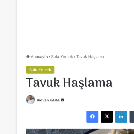
Anasayfa
/
Sulu Yemek
/
Tavuk Haşlama
Sulu Yemek
Tavuk Haşlama
Ridvan KARA
B
i
Facebook
X
LinkedIn
r
e
-