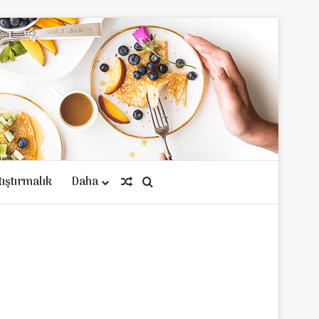
tıştırmalık
Daha
Rastgele Makale
Arama yap ...