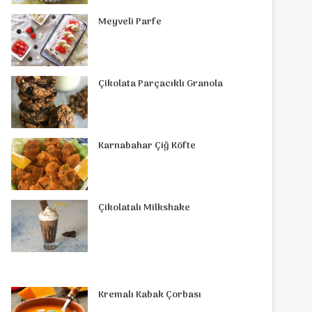
o
r
d
b
r
g
o
s
Meyveli Parfe
o
e
I
e
r
m
A
k
s
n
a
p
Çikolata Parçacıklı Granola
t
m
p
Karnabahar Çiğ Köfte
Çikolatalı Milkshake
Kremalı Kabak Çorbası