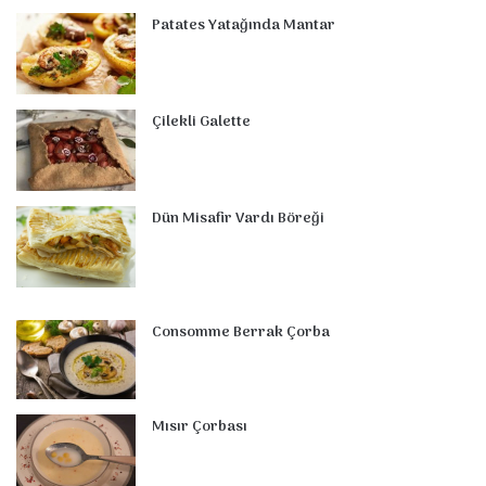
o
e
I
e
r
p
Patates Yatağında Mantar
k
s
n
a
p
t
m
Çilekli Galette
Dün Misafir Vardı Böreği
Consomme Berrak Çorba
Mısır Çorbası