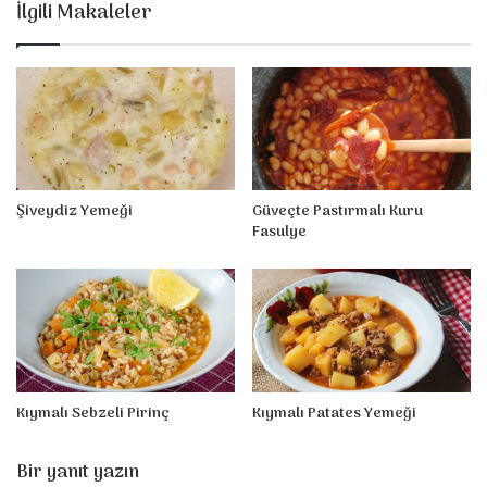
İlgili Makaleler
e
m
e
ğ
i
Şiveydiz Yemeği
Güveçte Pastırmalı Kuru
Fasulye
Kıymalı Sebzeli Pirinç
Kıymalı Patates Yemeği
Bir yanıt yazın