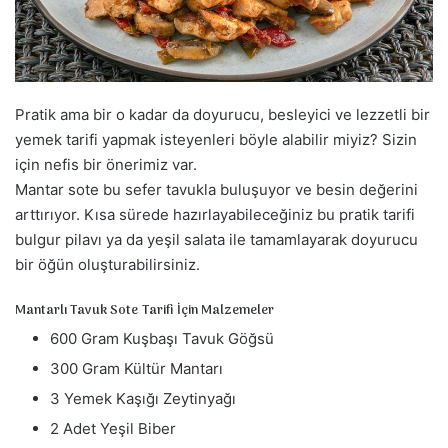
a
g
ö
n
d
Pratik ama bir o kadar da doyurucu, besleyici ve lezzetli bir
e
yemek tarifi yapmak isteyenleri böyle alabilir miyiz? Sizin
r
için nefis bir önerimiz var.
m
Mantar sote bu sefer tavukla buluşuyor ve besin değerini
e
arttırıyor. Kısa sürede hazırlayabileceğiniz bu pratik tarifi
k
bulgur pilavı ya da yeşil salata ile tamamlayarak doyurucu
bir öğün oluşturabilirsiniz.
Mantarlı Tavuk Sote Tarifi İçin Malzemeler
600 Gram Kuşbaşı Tavuk Göğsü
300 Gram Kültür Mantarı
3 Yemek Kaşığı Zeytinyağı
2 Adet Yeşil Biber