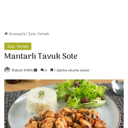
Anasayfa
/
Sulu Yemek
Sulu Yemek
Mantarlı Tavuk Sote
Ridvan KARA
B
0
1 dakika okuma süresi
i
r
e
-
p
o
s
t