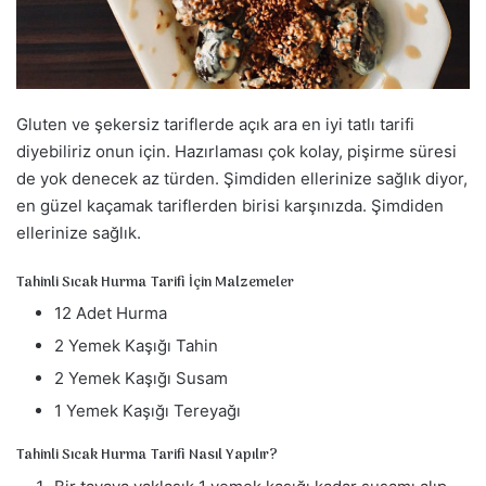
a
g
ö
n
d
Gluten ve şekersiz tariflerde açık ara en iyi tatlı tarifi
e
diyebiliriz onun için. Hazırlaması çok kolay, pişirme süresi
r
de yok denecek az türden. Şimdiden ellerinize sağlık diyor,
m
en güzel kaçamak tariflerden birisi karşınızda. Şimdiden
e
ellerinize sağlık.
k
Tahinli Sıcak Hurma Tarifi İçin Malzemeler
12 Adet Hurma
2 Yemek Kaşığı Tahin
2 Yemek Kaşığı Susam
1 Yemek Kaşığı Tereyağı
Tahinli Sıcak Hurma Tarifi Nasıl Yapılır?