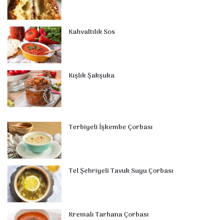
k
s
n
a
p
t
m
Kahvaltılık Sos
Kışlık Şakşuka
Terbiyeli İşkembe Çorbası
Tel Şehriyeli Tavuk Suyu Çorbası
Kremalı Tarhana Çorbası