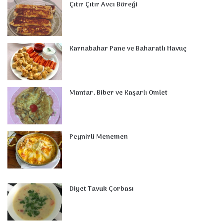
Çıtır Çıtır Avcı Böreği
b
e
e
u
l
a
o
s
o
r
d
b
r
g
m
A
o
e
I
e
r
p
Karnabahar Pane ve Baharatlı Havuç
k
s
n
a
p
t
m
Mantar, Biber ve Kaşarlı Omlet
Peynirli Menemen
Diyet Tavuk Çorbası