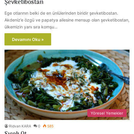
Şevketibostan
Ege otlarının belki de en ünlülerinden biridir şevketibostan.
Akdeniz’e özgü ve papatya ailesine mensup olan şevketibostan,
ülkemizin yanı sıra komşu…
Devamını Oku »
Yöresel Yemekler
Ridvan KARA
0
585