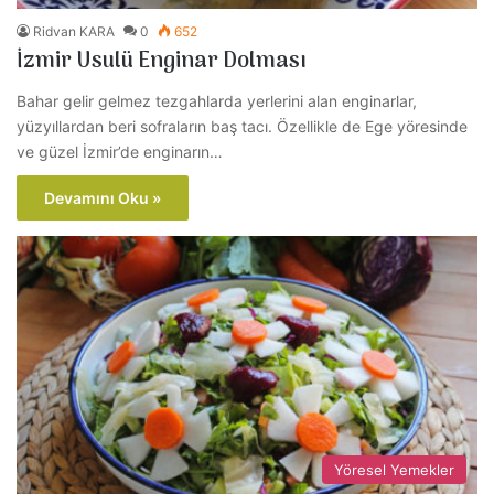
Ridvan KARA
0
652
İzmir Usulü Enginar Dolması
Bahar gelir gelmez tezgahlarda yerlerini alan enginarlar,
yüzyıllardan beri sofraların baş tacı. Özellikle de Ege yöresinde
ve güzel İzmir’de enginarın…
Devamını Oku »
Yöresel Yemekler