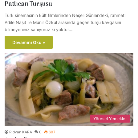
Patlıcan Turşusu
Türk sinemasının kült filmlerinden Neşeli Günler’deki, rahmetli
Adile Naşit ile Münir Özkul arasında geçen turşu kavgasını
bilmeyeniniz sanıyoruz ki yoktur.…
Devamını Oku »
Yöresel Yemekler
Ridvan KARA
0
607