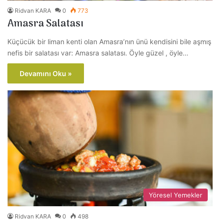
Ridvan KARA
0
773
Amasra Salatası
Küçücük bir liman kenti olan Amasra’nın ünü kendisini bile aşmış
nefis bir salatası var: Amasra salatası. Öyle güzel , öyle…
Devamını Oku »
Yöresel Yemekler
Ridvan KARA
0
498