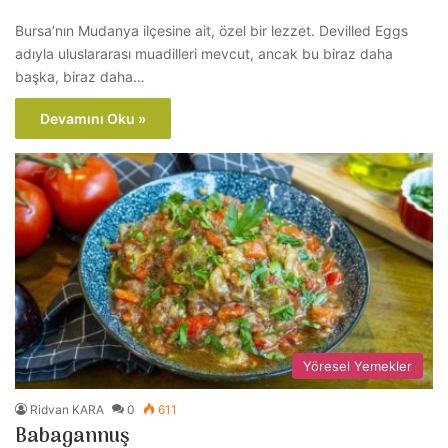
Bursa’nın Mudanya ilçesine ait, özel bir lezzet. Devilled Eggs
adıyla uluslararası muadilleri mevcut, ancak bu biraz daha
başka, biraz daha…
Devamını Oku »
Yöresel Yemekler
Ridvan KARA
0
611
Babagannuş