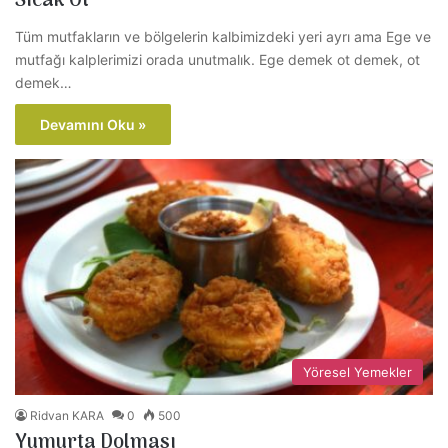
Sıcak Ot
Tüm mutfakların ve bölgelerin kalbimizdeki yeri ayrı ama Ege ve
mutfağı kalplerimizi orada unutmalık. Ege demek ot demek, ot
demek…
Devamını Oku »
Yöresel Yemekler
Ridvan KARA
0
500
Yumurta Dolması