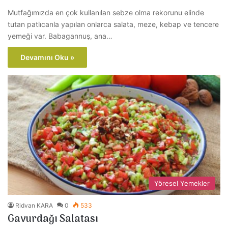
Mutfağımızda en çok kullanılan sebze olma rekorunu elinde
tutan patlıcanla yapılan onlarca salata, meze, kebap ve tencere
yemeği var. Babagannuş, ana…
Devamını Oku »
Yöresel Yemekler
Ridvan KARA
0
533
Gavurdağı Salatası