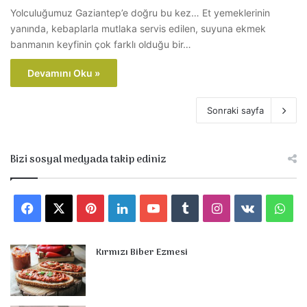
Yolculuğumuz Gaziantep’e doğru bu kez… Et yemeklerinin
yanında, kebaplarla mutlaka servis edilen, suyuna ekmek
banmanın keyfinin çok farklı olduğu bir…
Devamını Oku »
Sonraki sayfa
Bizi sosyal medyada takip ediniz
F
X
P
L
Y
T
I
v
W
a
i
i
o
u
n
k
h
Kırmızı Biber Ezmesi
c
n
n
u
m
s
.
a
e
t
k
T
b
t
c
t