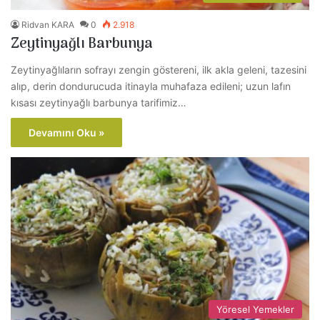
Ridvan KARA
0
2.918
Zeytinyağlı Barbunya
Zeytinyağlıların sofrayı zengin göstereni, ilk akla geleni, tazesini
alıp, derin dondurucuda itinayla muhafaza edileni; uzun lafın
kısası zeytinyağlı barbunya tarifimiz…
Devamını Oku »
Yöresel Yemekler