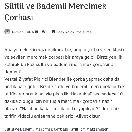
Sütlü ve Bademli Mercimek
Çorbası
Ridvan KARA
B
0
1 dakika okuma süresi
i
r
Ana yemeklerin vazgeçilmez başlangıcı çorba ve en klasik
e
ve sevilen mercimek çorbası bir araya geldi. Biraz yenilik
-
katarak bu kez sütlü ve bademli mercimek çorbasına
p
dönüştü.
o
Vestel Ziyafet Pişirici Blender ile çorba yapmak daha da
s
pratik hale geldi. Biz de sütlü ve bademli mercimek çorbası
t
tarifini en pratik haliyle pişirdik. Hazırlık süresi sadece 10
a
dakika olduğu için bir tuşla mercimek çorbanız hazır
g
olacak. “Nasıl bu kadar pratik çorba yapılıyor?” derseniz
ö
tarifin videolu anlatımına bekleriz. Afiyet olsun!
n
d
Sütlü ve Bademli Mercimek Çorbası Tarifi İçin Malzemeler
e