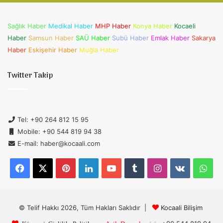
Sağlık Haber
Medikal Haber
MHP Haber
Konya Haber
Kocaeli
Haber
Samsun Haber
SAÜ Haber
Subü Haber
Emlak Haber
Sakarya
Haber
Eskişehir Haber
Muğla Haber
Twitter Takip
Tel: +90 264 812 15 95
Mobile: +90 544 819 94 38
E-mail: haber@kocaali.com
Facebook
X
Pinterest
LinkedIn
YouTube
Tumblr
Instagram
vk.com
Wh
© Telif Hakkı 2026, Tüm Hakları Saklıdır |
Kocaali Bilişim