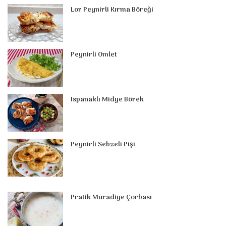
Lor Peynirli Kırma Böreği
b
e
e
u
l
a
o
s
o
r
d
b
r
g
m
A
o
e
I
e
r
p
Peynirli Omlet
k
s
n
a
p
t
m
Ispanaklı Midye Börek
Peynirli Sebzeli Pişi
Pratik Muradiye Çorbası