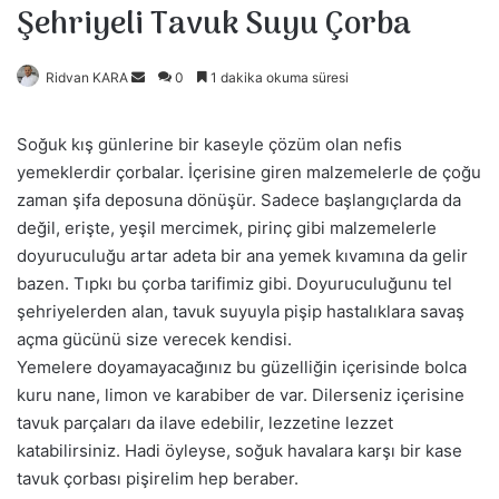
Şehriyeli Tavuk Suyu Çorba
Ridvan KARA
B
0
1 dakika okuma süresi
i
r
Soğuk kış günlerine bir kaseyle çözüm olan nefis
e
yemeklerdir çorbalar. İçerisine giren malzemelerle de çoğu
-
zaman şifa deposuna dönüşür. Sadece başlangıçlarda da
p
değil, erişte, yeşil mercimek, pirinç gibi malzemelerle
o
doyuruculuğu artar adeta bir ana yemek kıvamına da gelir
s
bazen. Tıpkı bu çorba tarifimiz gibi. Doyuruculuğunu tel
t
şehriyelerden alan, tavuk suyuyla pişip hastalıklara savaş
a
açma gücünü size verecek kendisi.
g
Yemelere doyamayacağınız bu güzelliğin içerisinde bolca
ö
kuru nane, limon ve karabiber de var. Dilerseniz içerisine
n
tavuk parçaları da ilave edebilir, lezzetine lezzet
d
katabilirsiniz. Hadi öyleyse, soğuk havalara karşı bir kase
e
tavuk çorbası pişirelim hep beraber.
r