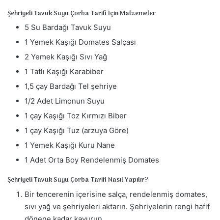
m
Şehriyeli Tavuk Suyu Çorba Tarifi İçin Malzemeler
e
k
5 Su Bardağı Tavuk Suyu
1 Yemek Kaşığı Domates Salçası
2 Yemek Kaşığı Sıvı Yağ
1 Tatlı Kaşığı Karabiber
1,5 çay Bardağı Tel şehriye
1/2 Adet Limonun Suyu
1 çay Kaşığı Toz Kırmızı Biber
1 çay Kaşığı Tuz (arzuya Göre)
1 Yemek Kaşığı Kuru Nane
1 Adet Orta Boy Rendelenmiş Domates
Şehriyeli Tavuk Suyu Çorba Tarifi Nasıl Yapılır?
Bir tencerenin içerisine salça, rendelenmiş domates,
sıvı yağ ve şehriyeleri aktarın. Şehriyelerin rengi hafif
dönene kadar kavurun.