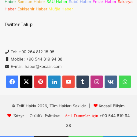
Haber
Samsun Haber
SAÜ Haber
Subü Haber
Emlak Haber
Sakarya
Haber
Eskişehir Haber
Muğla Haber
Twitter Takip
Tel: +90 264 812 15 95
Mobile: +90 544 819 94 38
E-mail: haber@kocaali.com
Facebook
X
Pinterest
LinkedIn
YouTube
Tumblr
Instagram
vk.com
Wh
© Telif Hakkı 2026, Tüm Hakları Saklıdır |
Kocaali Bilişim
+90 544 819 94
Künye
|
Gizlilik Politikası
Acil Durumlar için
38